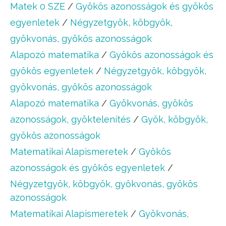
Matek 0 SZE
/
Gyökös azonosságok és gyökös
egyenletek
/
Négyzetgyök, köbgyök,
gyökvonás, gyökös azonosságok
Alapozó matematika
/
Gyökös azonosságok és
gyökös egyenletek
/
Négyzetgyök, köbgyök,
gyökvonás, gyökös azonosságok
Alapozó matematika
/
Gyökvonás, gyökös
azonosságok, gyöktelenítés
/
Gyök, köbgyök,
gyökös azonosságok
Matematikai Alapismeretek
/
Gyökös
azonosságok és gyökös egyenletek
/
Négyzetgyök, köbgyök, gyökvonás, gyökös
azonosságok
Matematikai Alapismeretek
/
Gyökvonás,