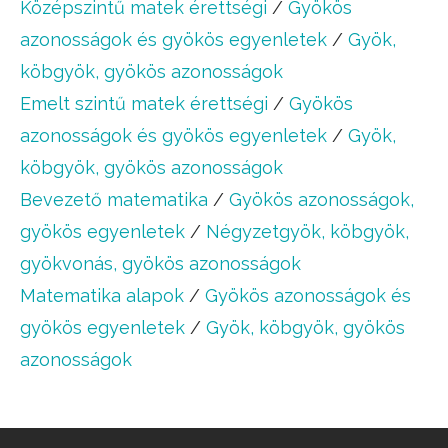
Középszintű matek érettségi
/
Gyökös
azonosságok és gyökös egyenletek
/
Gyök,
köbgyök, gyökös azonosságok
Emelt szintű matek érettségi
/
Gyökös
azonosságok és gyökös egyenletek
/
Gyök,
köbgyök, gyökös azonosságok
Bevezető matematika
/
Gyökös azonosságok,
gyökös egyenletek
/
Négyzetgyök, köbgyök,
gyökvonás, gyökös azonosságok
Matematika alapok
/
Gyökös azonosságok és
gyökös egyenletek
/
Gyök, köbgyök, gyökös
azonosságok