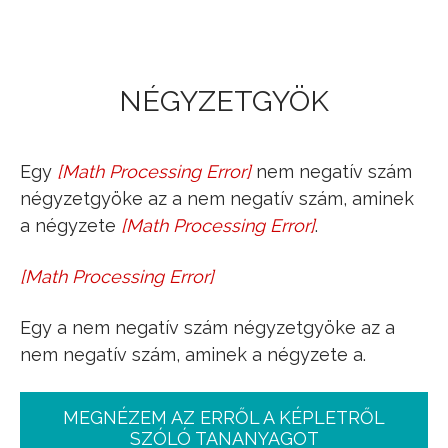
Jump to navigation
NÉGYZETGYÖK
Egy
[
Math Processing Error
]
nem negatív szám
a
négyzetgyöke az a nem negatív szám, aminek
a négyzete
[
Math Processing Error
]
.
a
[
Math Processing Error
]
a
≥
0
a
≥
0
a
2
=
a
Egy a nem negatív szám négyzetgyöke az a
nem negatív szám, aminek a négyzete a.
MEGNÉZEM AZ ERRŐL A KÉPLETRŐL
SZÓLÓ TANANYAGOT