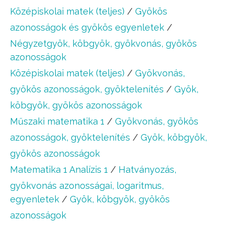
Középiskolai matek (teljes)
/
Gyökös
azonosságok és gyökös egyenletek
/
Négyzetgyök, köbgyök, gyökvonás, gyökös
azonosságok
Középiskolai matek (teljes)
/
Gyökvonás,
gyökös azonosságok, gyöktelenítés
/
Gyök,
köbgyök, gyökös azonosságok
Műszaki matematika 1
/
Gyökvonás, gyökös
azonosságok, gyöktelenítés
/
Gyök, köbgyök,
gyökös azonosságok
Matematika 1 Analízis 1
/
Hatványozás,
gyökvonás azonosságai, logaritmus,
egyenletek
/
Gyök, köbgyök, gyökös
azonosságok