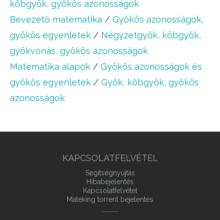
köbgyök, gyökös azonosságok
Bevezető matematika
/
Gyökös azonosságok,
gyökös egyenletek
/
Négyzetgyök, köbgyök,
gyökvonás, gyökös azonosságok
Matematika alapok
/
Gyökös azonosságok és
gyökös egyenletek
/
Gyök, köbgyök, gyökös
azonosságok
KAPCSOLATFELVÉTEL
Segítségnyújtás
Hibabejelentés
Kapcsolatfelvétel
Mateking torrent bejelentés