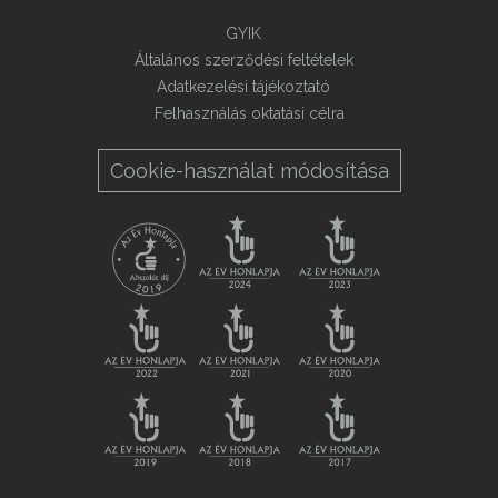
GYIK
Általános szerződési feltételek
Adatkezelési tájékoztató
Felhasználás oktatási célra
Cookie-használat módosítása