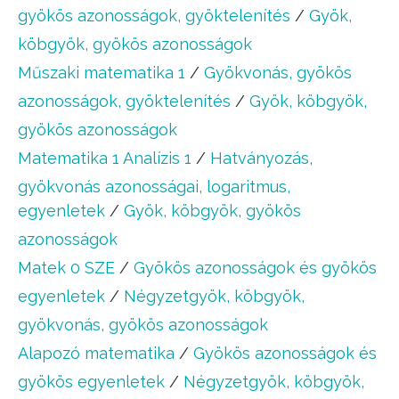
gyökös azonosságok, gyöktelenítés
/
Gyök,
köbgyök, gyökös azonosságok
Műszaki matematika 1
/
Gyökvonás, gyökös
azonosságok, gyöktelenítés
/
Gyök, köbgyök,
gyökös azonosságok
Matematika 1 Analízis 1
/
Hatványozás,
gyökvonás azonosságai, logaritmus,
egyenletek
/
Gyök, köbgyök, gyökös
azonosságok
Matek 0 SZE
/
Gyökös azonosságok és gyökös
egyenletek
/
Négyzetgyök, köbgyök,
gyökvonás, gyökös azonosságok
Alapozó matematika
/
Gyökös azonosságok és
gyökös egyenletek
/
Négyzetgyök, köbgyök,