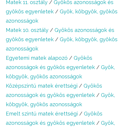
Matek 11. osztály
/
Gyökös azonosságok és
gyökös egyenletek
/
Gyök, köbgyök, gyökös
azonosságok
Matek 10. osztály
/
Gyökös azonosságok és
gyökös egyenletek
/
Gyök, köbgyök, gyökös
azonosságok
Egyetemi matek alapozó
/
Gyökös
azonosságok és gyökös egyenletek
/
Gyök,
köbgyök, gyökös azonosságok
Középszintű matek érettségi
/
Gyökös
azonosságok és gyökös egyenletek
/
Gyök,
köbgyök, gyökös azonosságok
Emelt szintű matek érettségi
/
Gyökös
azonosságok és gyökös egyenletek
/
Gyök,