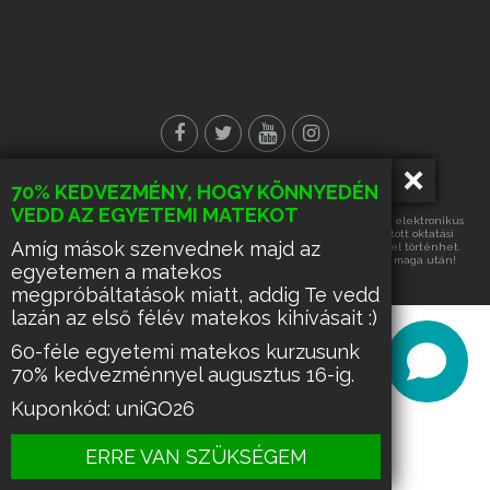
70% KEDVEZMÉNY, HOGY KÖNNYEDÉN
© Minden jog fenntartva!
VEDD AZ EGYETEMI MATEKOT
Az oldalon található tartalmak részének vagy egészének másolása, elektronikus
úton történő tárolása vagy továbbítása, harmadik fél számára nyújtott oktatási
Amíg mások szenvednek majd az
célra való hasznosítása kizárólag az üzemeltető írásos engedélyével történhet.
Ennek hiányában a felsorolt tevékenységek űzése büntetést von maga után!
egyetemen a matekos
megpróbáltatások miatt, addig Te vedd
lazán az első félév matekos kihívásait :)
60-féle egyetemi matekos kurzusunk
70% kedvezménnyel augusztus 16-ig.
Kuponkód: uniGO26
ERRE VAN SZÜKSÉGEM