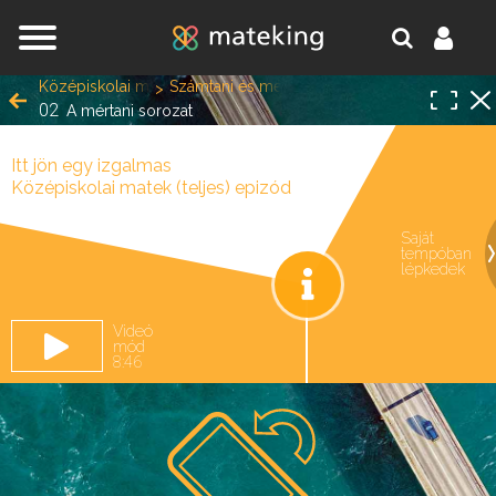
Jump to navigation
Középiskolai matek (teljes)
Számtani és mértani sorozatok
02
A mértani sorozat
Itt jön egy izgalmas
Középiskolai matek (teljes) epizód
Saját
tempóban
oldal.
lépkedek
Videó
mód
8:46