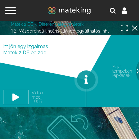
Jump to navigation
Matek 2 DE
Differenciálegyenletek
12
Másodrendű lineáris állandó együtthatós inhomogén differenciálegyenlet
Itt jön egy izgalmas
Matek 2 DE epizód
Saját
tempóban
oldal.
lépkedek
Videó
mód
10:55