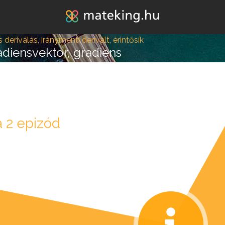
Jump to navigation
s deriválás, iránymenti derivált, érintősík
adiensvektor, gradiens
 2 epizód