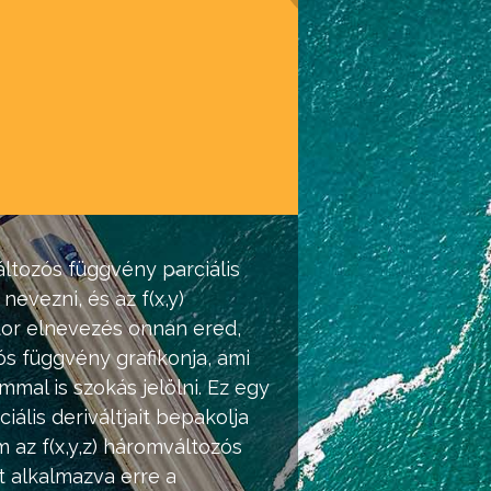
áltozós függvény parciális
nevezni, és az f(x,y)
ktor elnevezés onnan ered,
s függvény grafikonja, ami
mal is szokás jelölni. Ez egy
ális deriváltjait bepakolja
 az f(x,y,z) háromváltozós
t alkalmazva erre a