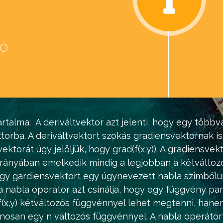
eó
d
rtalma:
A deriváltvektor azt jelenti, hogy egy többv
torba. A deriváltvektort szokás gradiensvektornak is 
ktorát úgy jelöljük, hogy grad(f(x,y)). A gradiensve
rányában emelkedik mindig a legjobban a kétváltozó
vagy gardiensvektort egy úgynevezett nabla szimbólum
 nabla operátor azt csinálja, hogy egy függvény parci
(x,y) kétváltozós függvénnyel lehet megtenni, hanem
ánosan egy n változós függvénnyel. A nabla operátor