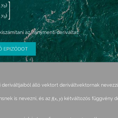
]
,
y
)
0
,
y
)
0
iszámítani az iránymenti deriváltat.
Ó EPIZÓDOT
i deriváltjaiból álló vektort deriváltvektornak nevezz
nsnek is nevezni, és az
kétváltozós függvény der
f
(
x
,
y
)