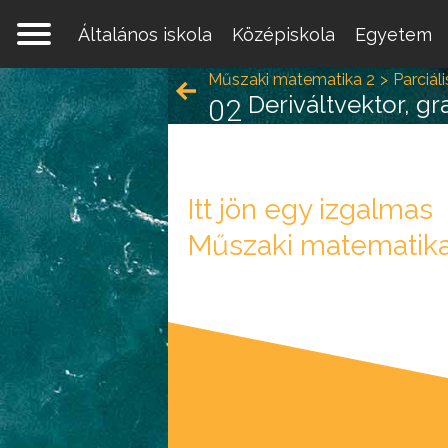
Általános iskola
Középiskola
Egyetem
Műszaki matematika 2
Parciáli
Deriváltvektor, gr
02
Itt jön egy izgalmas
Műszaki matematika