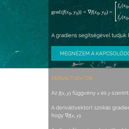
[
′
f
(
x
0
x
g
r
a
d
(
f
(
x
,
y
)
)
=
∇
f
(
x
,
y
)
=
0
0
0
0
′
f
(
x
0
y
A gradiens segítségével tudjuk k
MEGNÉZEM A KAPCSOLÓD
DERIVÁLTVEKTOR
Az
függvény
és
szerint
f
(
x
,
y
)
x
y
A deriváltvektort szokás gradie
hogy
.
∇
f
(
x
,
y
)