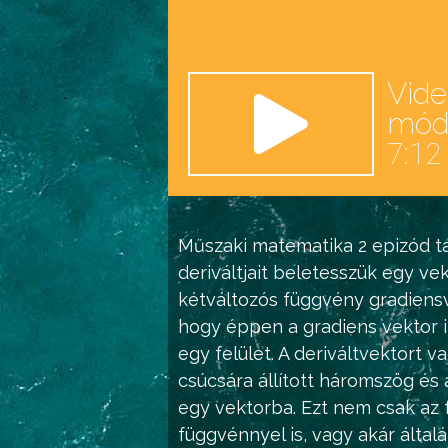
Vid
mó
7:12
Műszaki matematika 2
epizód ta
deriváltjait beletesszük egy vek
kétváltozós függvény gradiensve
hogy éppen a gradiens vektor i
egy felület. A deriváltvektort 
csúcsára állított háromszög és a
egy vektorba. Ezt nem csak az f
függvénnyel is, vagy akár által