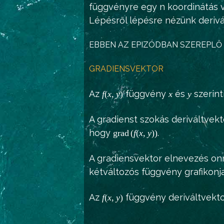
függvényre egy n koordinátás ve
Lépésről lépésre nézünk derivá
EBBEN AZ EPIZÓDBAN SZEREPLŐ 
GRADIENSVEKTOR
Az
függvény
és
szerint
f
(
x
,
y
)
x
y
A gradienst szokás deriváltvekt
hogy
.
g
r
a
d
(
f
(
x
,
y
)
)
A gradiensvektor elnevezés on
kétváltozós függvény grafikonja
Az
függvény deriváltvekt
f
(
x
,
y
)