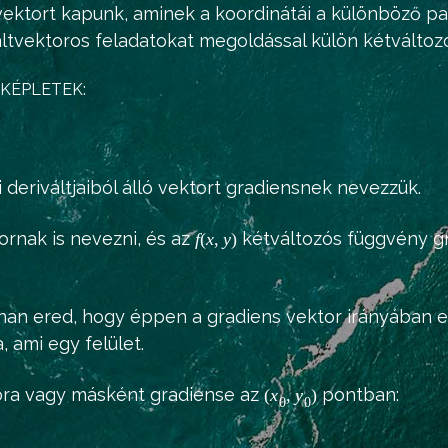
ktort kapunk, aminek a koordinátái a különböző parc
ltvektoros feladatokat megoldással külön kétváltozó
KÉPLETEK:
i deriváltjaiból álló vektort gradiensnek nevezzük.
ornak is nevezni, és az
kétváltozós függvény gra
f
(
x
,
y
)
nan ered, hogy éppen a gradiens vektor irányában e
, ami egy felület.
ora vagy másként gradiense az
pontban:
(
x
,
y
)
0
0