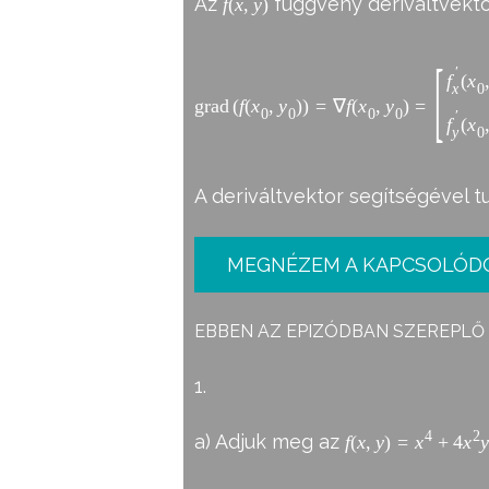
Az
függvény deriváltvekt
f
(
x
,
y
)
[
′
f
(
x
0
x
g
r
a
d
(
f
(
x
,
y
)
)
=
∇
f
(
x
,
y
)
=
0
0
0
0
′
f
(
x
0
y
A deriváltvektor segítségével tu
MEGNÉZEM A KAPCSOLÓD
EBBEN AZ EPIZÓDBAN SZEREPLŐ
1.
4
2
a) Adjuk meg az
f
(
x
,
y
)
=
x
+
4
x