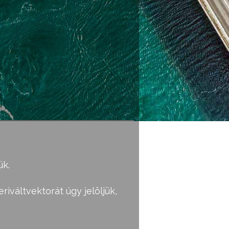
ük.
iváltvektorát úgy jelöljük,