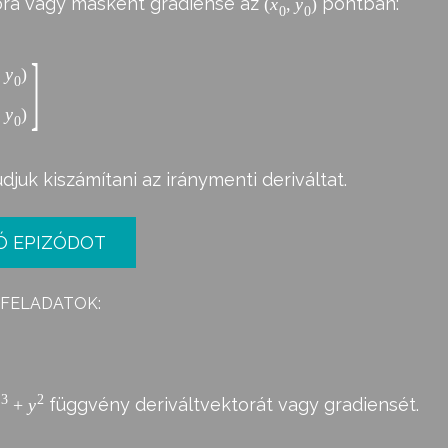
ora vagy másként gradiense az
pontban:
(
x
,
y
)
0
0
]
,
y
)
0
,
y
)
0
djuk kiszámítani az iránymenti deriváltat.
Ó EPIZÓDOT
 FELADATOK:
3
2
függvény deriváltvektorát vagy gradiensét.
y
+
y