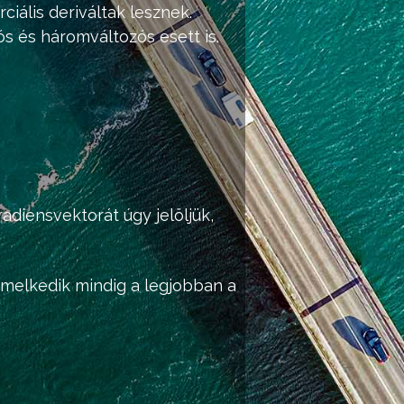
iális deriváltak lesznek.
s és háromváltozós esett is.
diensvektorát úgy jelöljük,
melkedik mindig a legjobban a