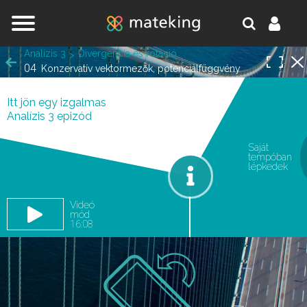
Jump to navigation
Analízis 3
Divergencia és rotáció
04
Konzervatív vektormezők, potenciálfüggvény
Itt jön egy izgalmas
Analízis 3 epizód
Saját
tempóban
oldal.
lépkedek
Videó
mód
16:08