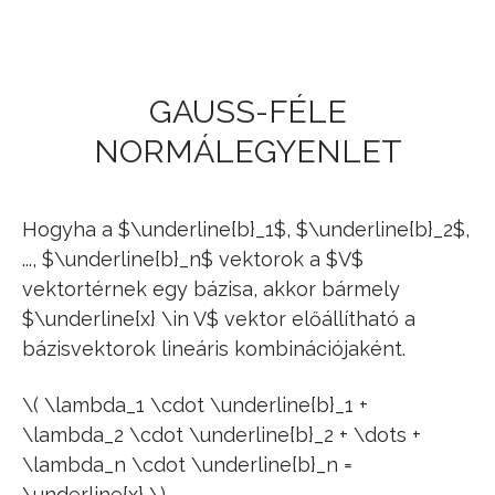
Jump to navigation
GAUSS-FÉLE
NORMÁLEGYENLET
Hogyha a $\underline{b}_1$, $\underline{b}_2$,
..., $\underline{b}_n$ vektorok a $V$
vektortérnek egy bázisa, akkor bármely
$\underline{x} \in V$ vektor előállítható a
bázisvektorok lineáris kombinációjaként.
\( \lambda_1 \cdot \underline{b}_1 +
\lambda_2 \cdot \underline{b}_2 + \dots +
\lambda_n \cdot \underline{b}_n =
\underline{x} \)