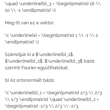
\quad \underline{b}_3 = \begin{pmatrix} 16 \\
10 \\ -1 \end{pmatrix} \)
Meg itt van ez a vektor:
\( \underline{x} = \begin{pmatrix} 1 \\ -1 \\ 2
\end{pmatrix} \)
Számoljuk ki a $\underline{b}_1$,
$\underline{b}_2$, $\underline{b}_3$ bázis
szerinti Fourier-együtthatókat.
b) Az ortonormált bázis:
\( \underline{b}_1 = \begin{pmatrix} 2/3 \\ 2/3
\\ 1/3 \end{pmatrix} \quad \underline{b}_2 =
\begin{pmatrix} -1/3 \\ 2/3 \\ -2/3