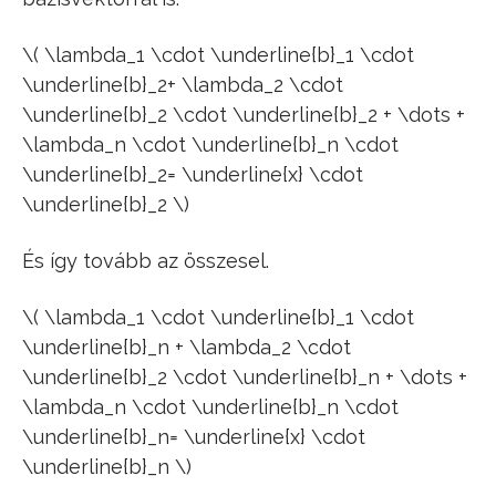
\( \lambda_1 \cdot \underline{b}_1 \cdot
\underline{b}_2+ \lambda_2 \cdot
\underline{b}_2 \cdot \underline{b}_2 + \dots +
\lambda_n \cdot \underline{b}_n \cdot
\underline{b}_2= \underline{x} \cdot
\underline{b}_2 \)
És így tovább az összesel.
\( \lambda_1 \cdot \underline{b}_1 \cdot
\underline{b}_n + \lambda_2 \cdot
\underline{b}_2 \cdot \underline{b}_n + \dots +
\lambda_n \cdot \underline{b}_n \cdot
\underline{b}_n= \underline{x} \cdot
\underline{b}_n \)