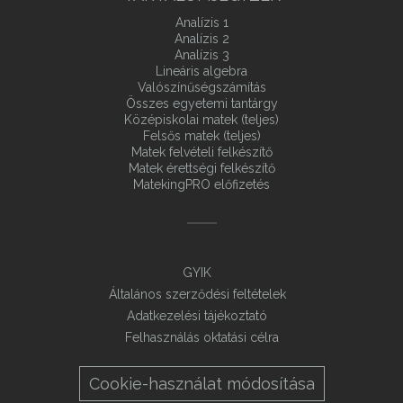
Analízis 1
Analízis 2
Analízis 3
Lineáris algebra
Valószínűségszámítás
Összes egyetemi tantárgy
Középiskolai matek (teljes)
Felsős matek (teljes)
Matek felvételi felkészítő
Matek érettségi felkészítő
MatekingPRO előfizetés
GYIK
Általános szerződési feltételek
Adatkezelési tájékoztató
Felhasználás oktatási célra
Cookie-használat módosítása