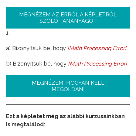
MEGNÉZEM AZ ERRŐL A KÉPLETRŐL
SZÓLÓ TANANYAGOT
1.
a) Bizonyítsuk be, hogy
[
Math Processing Error
]
a
≡
b
mod
m
⇒
a
⋅
c
≡
b
⋅
c
mod
b) Bizonyítsuk be, hogy
[
Math Processing Error
]
a
⋅
c
≡
b
⋅
c
mod
m
⇒
a
≡
b
mod
MEGNÉZEM, HOGYAN KELL
MEGOLDANI
Ezt a képletet még az alábbi kurzusainkban
is megtalálod: