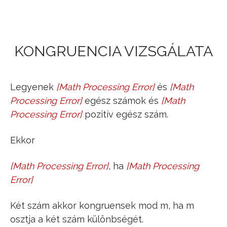
Jump to navigation
KONGRUENCIA VIZSGÁLATA
Legyenek
[
Math Processing Error
]
és
[
Math
a
b
Processing Error
]
egész számok és
[
Math
m
Processing Error
]
pozitív egész szám.
Ekkor
[
Math Processing Error
]
, ha
[
Math Processing
a
≡
b
mod
m
m
∣
a
−
b
Error
]
Két szám akkor kongruensek mod m, ha m
osztja a két szám különbségét.