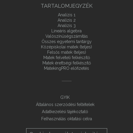
TARTALOMJEGYZÉK
Analízis 1
Analízis 2
Analízis 3
Lineáris algebra
Valószínűségszámítás
Összes egyetemi tantárgy
Középiskolai matek (teljes)
Felsős matek (teljes)
Matek felvételi felkészítő
Matek érettségi felkészítő
MatekingPRO előfizetés
GYIK
Általános szerződési feltételek
Adatkezelési tájékoztató
Felhasználás oktatási célra