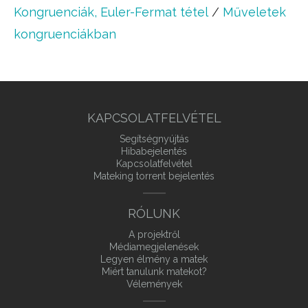
Kongruenciák, Euler-Fermat tétel
/
Műveletek
kongruenciákban
KAPCSOLATFELVÉTEL
Segítségnyújtás
Hibabejelentés
Kapcsolatfelvétel
Mateking torrent bejelentés
RÓLUNK
A projektről
Médiamegjelenések
Legyen élmény a matek
Miért tanulunk matekot?
Vélemények