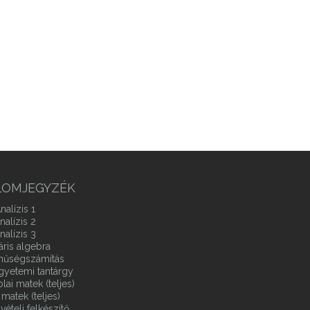
LOMJEGYZÉK
nalízis 1
nalízis 2
nalízis 3
áris algebra
ínűségszámítás
gyetemi tantárgy
ai matek (teljes)
matek (teljes)
vételi felkészítő