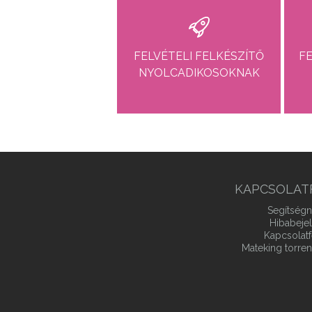
FELVÉTELI FELKÉSZÍTŐ
FE
NYOLCADIKOSOKNAK
KAPCSOLAT
Segítségn
Hibabeje
Kapcsolatf
Mateking torren