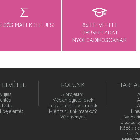
LSŐS MATEK (TELJES)
60 FELVÉTELI
TÍPUSFELADAT
NYOLCADIKOSOKNAK
FELVÉTEL
RÓLUNK
TARTA
yújtás
A projektről
A
lentés
Médiamegjelenések
A
elvétel
Legyen élmény a matek
A
t bejelentés
Miért tanulunk matekot?
Line
Vélemények
Valósz
Összes e
Középiskol
Felsős 
Matek fel