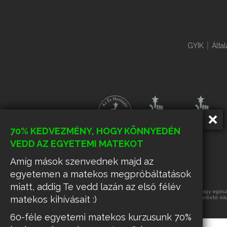
GYIK
Álta
70% KEDVEZMÉNY, HOGY KÖNNYEDÉN
VEDD AZ EGYETEMI MATEKOT
Amíg mások szenvednek majd az
egyetemen a matekos megpróbáltatások
miatt, addig Te vedd lazán az első félév
Az oldalon található tartalmak részének vagy egészé
matekos kihívásait :)
üzemeltető írá
60-féle egyetemi matekos kurzusunk 70%