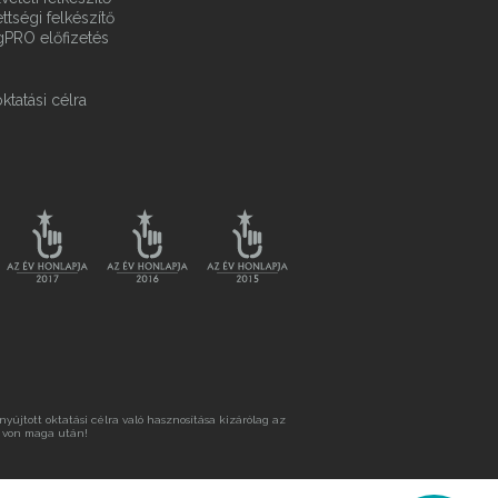
ttségi felkészítő
gPRO előfizetés
ktatási célra
újtott oktatási célra való hasznosítása kizárólag az
 von maga után!