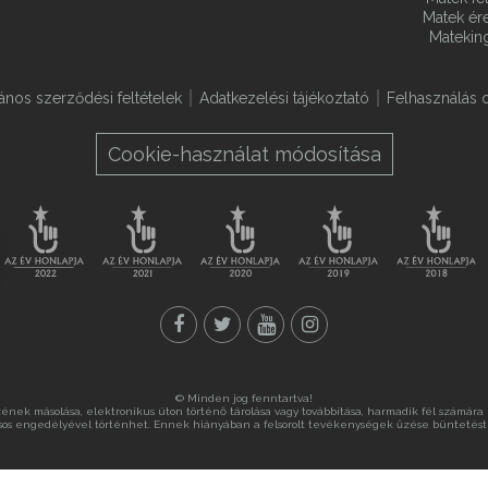
Matek ére
Matekin
lános szerződési feltételek
Adatkezelési tájékoztató
Felhasználás o
Cookie-használat módosítása
© Minden jog fenntartva!
nek másolása, elektronikus úton történő tárolása vagy továbbítása, harmadik fél számára ny
sos engedélyével történhet. Ennek hiányában a felsorolt tevékenységek űzése büntetést