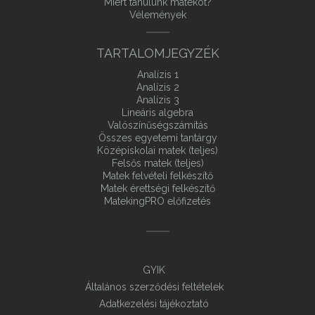
Miért tanulunk matekot?
Vélemények
TARTALOMJEGYZÉK
Analízis 1
Analízis 2
Analízis 3
Lineáris algebra
Valószínűségszámítás
Összes egyetemi tantárgy
Középiskolai matek (teljes)
Felsős matek (teljes)
Matek felvételi felkészítő
Matek érettségi felkészítő
MatekingPRO előfizetés
GYIK
Általános szerződési feltételek
Adatkezelési tájékoztató