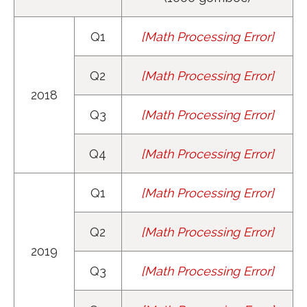
Q1
[
Math Processing Error
]
y
1
=
100
Q2
[
Math Processing Error
]
y
2
=
122
2018
Q3
[
Math Processing Error
]
y
3
=
154
Q4
[
Math Processing Error
]
y
4
=
132
Q1
[
Math Processing Error
]
y
5
=
111
Q2
[
Math Processing Error
]
y
6
=
144
2019
Q3
[
Math Processing Error
]
y
7
=
196