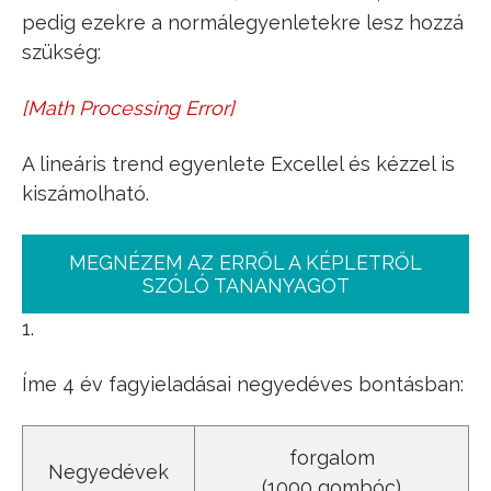
pedig ezekre a normálegyenletekre lesz hozzá
szükség:
[
Math Processing Error
]
∑
t
=
1
n
y
t
=
n
⋅
b
^
0
+
b
^
1
∑
t
=
1
n
t
∑
t
=
1
n
t
⋅
y
t
=
b
^
0
⋅
∑
t
=
1
n
t
+
b
^
1
∑
A lineáris trend egyenlete Excellel és kézzel is
kiszámolható.
MEGNÉZEM AZ ERRŐL A KÉPLETRŐL
SZÓLÓ TANANYAGOT
1.
Íme 4 év fagyieladásai negyedéves bontásban:
forgalom
Negyedévek
(1000 gombóc)