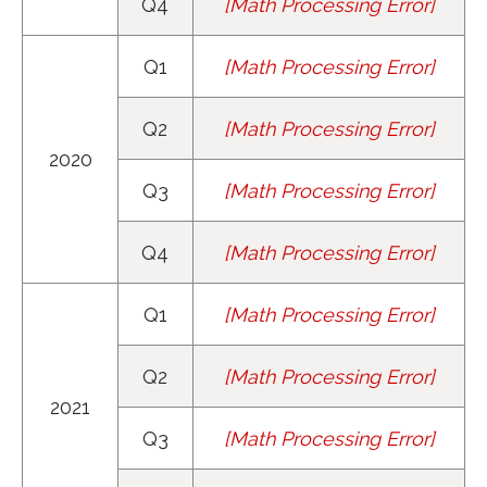
Q4
[
Math Processing Error
]
y
8
=
140
Q1
[
Math Processing Error
]
y
9
=
133
Q2
[
Math Processing Error
]
y
10
=
156
2020
Q3
[
Math Processing Error
]
y
11
=
216
Q4
[
Math Processing Error
]
y
12
=
181
Q1
[
Math Processing Error
]
y
13
=
160
Q2
[
Math Processing Error
]
y
14
=
190
2021
Q3
[
Math Processing Error
]
y
15
=
242