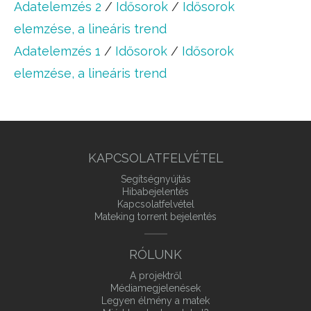
Adatelemzés 2
/
Idősorok
/
Idősorok
elemzése, a lineáris trend
Adatelemzés 1
/
Idősorok
/
Idősorok
elemzése, a lineáris trend
KAPCSOLATFELVÉTEL
Segítségnyújtás
Hibabejelentés
Kapcsolatfelvétel
Mateking torrent bejelentés
RÓLUNK
A projektről
Médiamegjelenések
Legyen élmény a matek