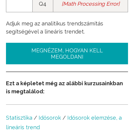
Q4
[
Math Processing Error
]
y
16
=
199
Adjuk meg az analitikus trendszámítás
segítségével a lineáris trendet.
MEGNÉZEM, HOGYAN KELL
MEGOLDANI
Ezt a képletet még az alábbi kurzusainkban
is megtalálod:
Statisztika
/
Idősorok
/
Idősorok elemzése, a
lineáris trend