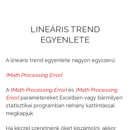
Jump to navigation
LINEÁRIS TREND
EGYENLETE
A lineáris trend egyenlete nagyon egyszerű:
[
Math Processing Error
]
y
^
t
=
b
^
0
+
b
^
1
⋅
t
A
[
Math Processing Error
]
és
[
Math Processing
b
^
0
b
^
1
Error
]
paramétereket Excelben vagy bármilyen
statisztikai programban néhány kattintással
megkapjuk.
Ha kézzel szeretnénk őket kiszámolni, akkor