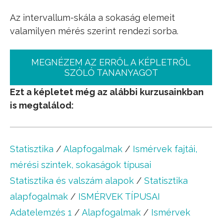
Az intervallum-skála a sokaság elemeit
valamilyen mérés szerint rendezi sorba.
MEGNÉZEM AZ ERRŐL A KÉPLETRŐL
SZÓLÓ TANANYAGOT
Ezt a képletet még az alábbi kurzusainkban
is megtalálod:
Statisztika
/
Alapfogalmak
/
Ismérvek fajtái,
mérési szintek, sokaságok típusai
Statisztika és valszám alapok
/
Statisztika
alapfogalmak
/
ISMÉRVEK TÍPUSAI
Adatelemzés 1
/
Alapfogalmak
/
Ismérvek