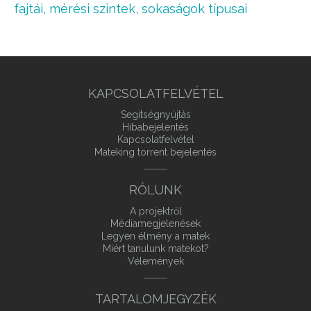
fajtái, mérési szintek, sokaságok típusai
KAPCSOLATFELVÉTEL
Segítségnyújtás
Hibabejelentés
Kapcsolatfelvétel
Mateking torrent bejelentés
RÓLUNK
A projektről
Médiamegjelenések
Legyen élmény a matek
Miért tanulunk matekot?
Vélemények
TARTALOMJEGYZÉK