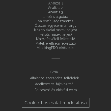
Analízis 1
Analízis 2
Analízis 3
Lineáris algebra
Valószínűségszámítás
Összes egyetemi tantárgy
Középiskolai matek (teljes)
Felsős matek (teljes)
Matek felvételi felkészítő
Matek érettségi felkészítő
MatekingPRO előfizetés
GYIK
Általános szerződési feltételek
Adatkezelési tájékoztató
Felhasználás oktatási célra
Cookie-használat módosítása