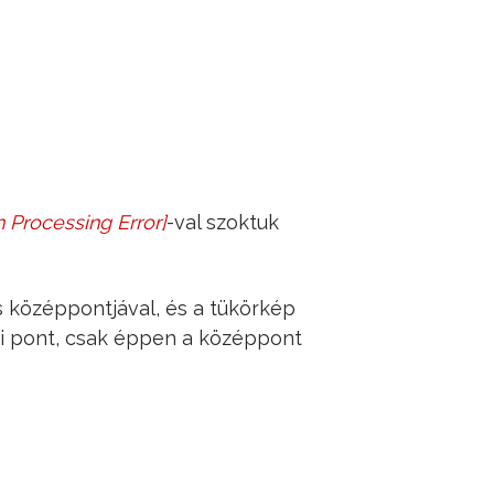
 Processing Error
]
-val szoktuk
s középpontjával, és a tükörkép
ti pont, csak éppen a középpont