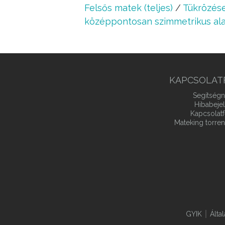
Felsős matek (teljes)
/
Tükrözése
középpontosan szimmetrikus al
KAPCSOLAT
Segítségn
Hibabeje
Kapcsolatf
Mateking torren
GYIK
Álta