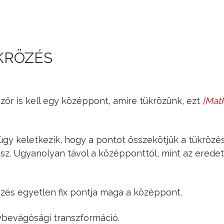
Jump to navigation
KRÖZÉS
ör is kell egy középpont, amire tükrözünk, ezt
[
Math
O
gy keletkezik, hogy a pontot összekötjük a tükrözé
z. Ugyanolyan távol a középponttól, mint az erede
zés egyetlen fix pontja maga a középpont.
bevágósági transzformáció.