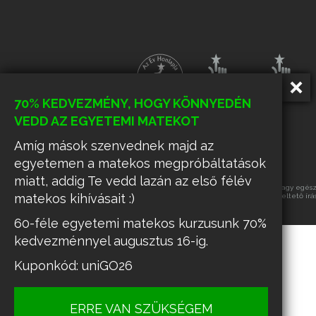
70% KEDVEZMÉNY, HOGY KÖNNYEDÉN
VEDD AZ EGYETEMI MATEKOT
Amíg mások szenvednek majd az
egyetemen a matekos megpróbáltatások
miatt, addig Te vedd lazán az első félév
Az oldalon található tartalmak részének vagy egészé
matekos kihívásait :)
üzemeltető írá
60-féle egyetemi matekos kurzusunk 70%
kedvezménnyel augusztus 16-ig.
Kuponkód: uniGO26
ERRE VAN SZÜKSÉGEM