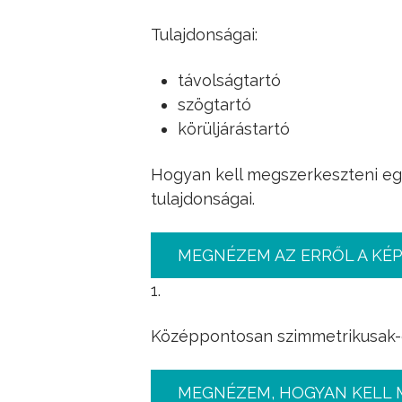
Tulajdonságai:
távolságtartó
szögtartó
körüljárástartó
Hogyan kell megszerkeszteni eg
tulajdonságai.
MEGNÉZEM AZ ERRŐL A KÉ
1.
Középpontosan szimmetrikusak-e
MEGNÉZEM, HOGYAN KELL 