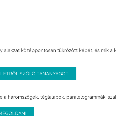
y alakzat középpontosan tükrözött képét, és mik a
PLETRŐL SZÓLÓ TANANYAGOT
 a háromszögek, téglalapok, paralelogrammák, sza
MEGOLDANI