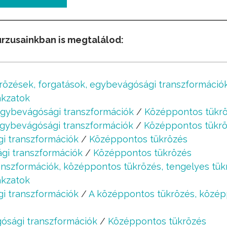
urzusainkban is megtalálod:
rözések, forgatások, egybevágósági transzformáció
akzatok
gybevágósági transzformációk
/
Középpontos tükr
gybevágósági transzformációk
/
Középpontos tükr
i transzformációk
/
Középpontos tükrözés
gi transzformációk
/
Középpontos tükrözés
anszformációk, középpontos tükrözés, tengelyes tük
akzatok
i transzformációk
/
A középpontos tükrözés, közép
ósági transzformációk
/
Középpontos tükrözés