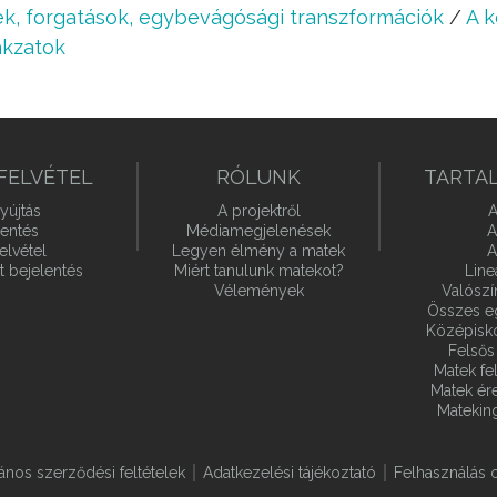
k, forgatások, egybevágósági transzformációk
/
A k
akzatok
FELVÉTEL
RÓLUNK
TARTA
yújtás
A projektről
A
lentés
Médiamegjelenések
A
elvétel
Legyen élmény a matek
A
t bejelentés
Miért tanulunk matekot?
Line
Vélemények
Valósz
Összes e
Középiskol
Felsős 
Matek fel
Matek ére
Matekin
lános szerződési feltételek
Adatkezelési tájékoztató
Felhasználás o