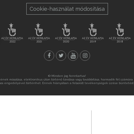
Cookie-használat módosítása
© Minden jog fenntartva!
nek másolása, elektronikus úton történő tárolása vagy továbbítása, harmadik fél számára ny
sos engedélyével történhet. Ennek hiányában a felsorolt tevékenységek űzése büntetést