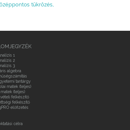
özéppontos tükrözés,
LOMJEGYZÉK
nalízis 1
nalízis 2
nalízis 3
áris algebra
ínűségszámítás
gyetemi tantárgy
ai matek (teljes)
matek (teljes)
vételi felkészítő
ttségi felkészítő
gPRO előfizetés
ktatási célra