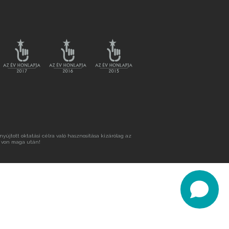
újtott oktatási célra való hasznosítása kizárólag az
 von maga után!