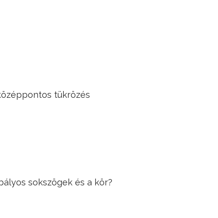
 középpontos tükrözés
bályos sokszögek és a kör?