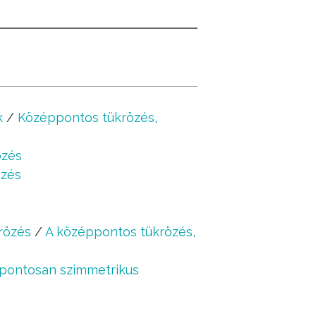
k
/
Középpontos tükrözés,
özés
özés
rözés
/
A középpontos tükrözés,
pontosan szimmetrikus