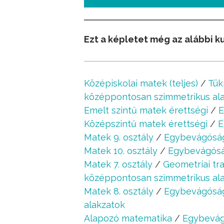
Ezt a képletet még az alábbi k
Középiskolai matek (teljes)
/
Tük
középpontosan szimmetrikus al
Emelt szintű matek érettségi
/
E
Középszintű matek érettségi
/
E
Matek 9. osztály
/
Egybevágóság
Matek 10. osztály
/
Egybevágósá
Matek 7. osztály
/
Geometriai tr
középpontosan szimmetrikus al
Matek 8. osztály
/
Egybevágóság
alakzatok
Alapozó matematika
/
Egybevág