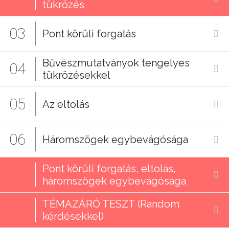
tükrözés
03
Pont körüli forgatás
Bűvészmutatványok tengelyes
04
tükrözésekkel
05
Az eltolás
06
Háromszögek egybevágósága
Pont körüli forgatás, eltolás,
háromszögek egybevágósága
TÉMAZÁRÓ TESZT (Random
kérdésekkel)