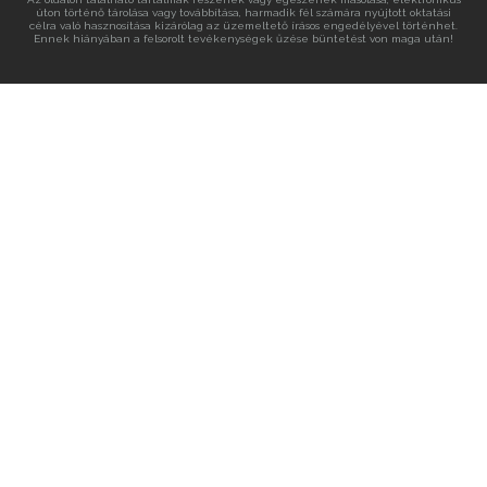
úton történő tárolása vagy továbbítása, harmadik fél számára nyújtott oktatási
célra való hasznosítása kizárólag az üzemeltető írásos engedélyével történhet.
Ennek hiányában a felsorolt tevékenységek űzése büntetést von maga után!