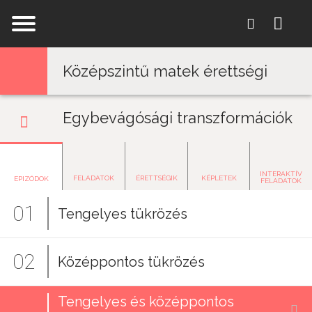
Jump to navigation
Középszintű matek érettségi
Egybevágósági transzformációk
INTERAKTÍV
FELADATOK
ÉRETTSÉGIK
KÉPLETEK
EPIZÓDOK
FELADATOK
01
Tengelyes tükrözés
02
Középpontos tükrözés
Tengelyes és középpontos