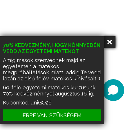
70% KEDVEZMÉNY, HOGY KÖNNYEDÉN
VEDD AZ EGYETEMI MATEKOT
Amíg mások szenvednek majd az
egyetemen a matekos
megpróbáltatások miatt, addig Te vedd
lazán az első félév matekos kihívásait :)
60-féle egyetemi matekos kurzusunk
70% kedvezménnyel augusztus 16-ig.
Kuponkód: uniGO26
ERRE VAN SZÜKSÉGEM