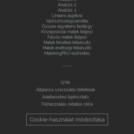
Analízis 2
Analízis 3
Lineáris algebra
Valószínűségszámítás
Összes egyetemi tantárgy
Középiskolai matek (teljes)
Felsős matek (teljes)
Matek felvételi felkészítő
Matek érettségi felkészítő
MatekingPRO előfizetés
GYIK
Általános szerződési feltételek
Adatkezelési tájékoztató
Felhasználás oktatási célra
Cookie-használat módosítása