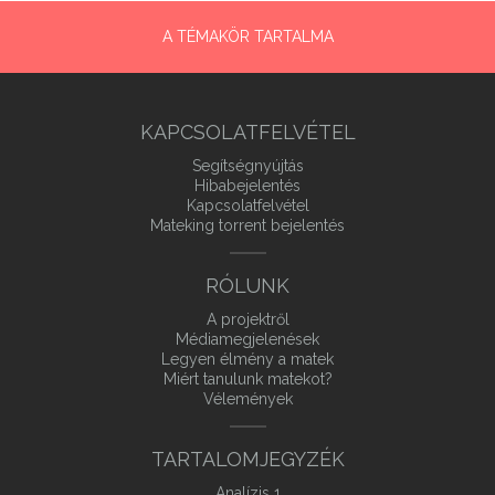
A TÉMAKÖR TARTALMA
KAPCSOLATFELVÉTEL
Segítségnyújtás
Hibabejelentés
Kapcsolatfelvétel
Mateking torrent bejelentés
RÓLUNK
A projektről
Médiamegjelenések
Legyen élmény a matek
Miért tanulunk matekot?
Vélemények
TARTALOMJEGYZÉK
Analízis 1