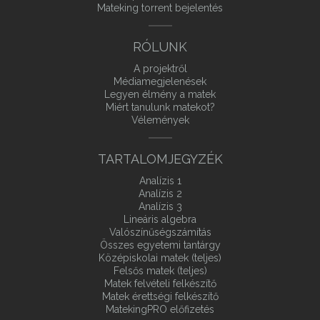
Mateking torrent bejelentés
RÓLUNK
A projektről
Médiamegjelenések
Legyen élmény a matek
Miért tanulunk matekot?
Vélemények
TARTALOMJEGYZÉK
Analízis 1
Analízis 2
Analízis 3
Lineáris algebra
Valószínűségszámítás
Összes egyetemi tantárgy
Középiskolai matek (teljes)
Felsős matek (teljes)
Matek felvételi felkészítő
Matek érettségi felkészítő
MatekingPRO előfizetés