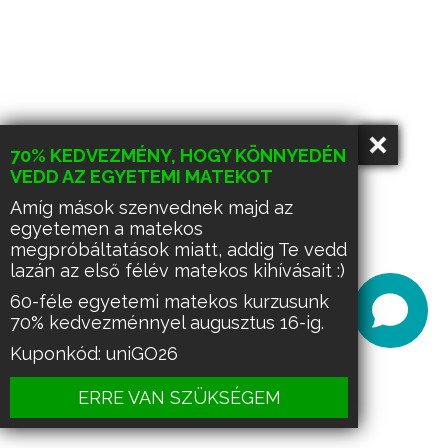
70% KEDVEZMÉNY, HOGY KÖNNYEDÉN
VEDD AZ EGYETEMI MATEKOT
Amíg mások szenvednek majd az
egyetemen a matekos
megpróbáltatások miatt, addig Te vedd
lazán az első félév matekos kihívásait :)
60-féle egyetemi matekos kurzusunk
70% kedvezménnyel augusztus 16-ig.
Kuponkód: uniGO26
ERRE VAN SZÜKSÉGEM