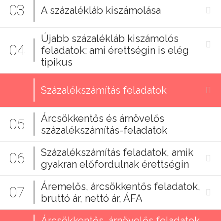
03
A százalékláb kiszámolása
Újabb százalékláb kiszámolós
04
feladatok: ami érettségin is elég
tipikus
Százalékszámítás feladatok
Árcsökkentős és árnövelős
05
százalékszámítás-feladatok
Százalékszámítás feladatok, amik
06
gyakran előfordulnak érettségin
Áremelős, árcsökkentős feladatok,
07
bruttó ár, nettó ár, ÁFA
Árcsökkentős, árnövelős feladatok,