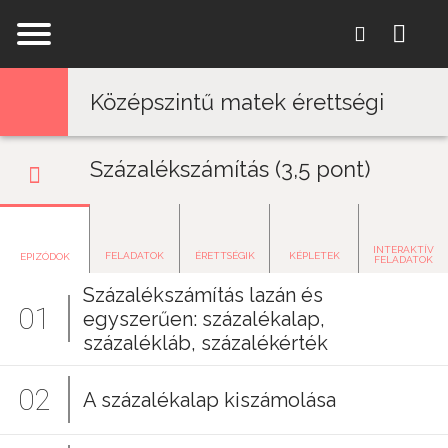
Jump to navigation
Középszintű matek érettségi
Százalékszámítás (3,5 pont)
INTERAKTÍV
FELADATOK
ÉRETTSÉGIK
KÉPLETEK
EPIZÓDOK
FELADATOK
Százalékszámítás lazán és
01
egyszerűen: százalékalap,
százalékláb, százalékérték
02
A százalékalap kiszámolása