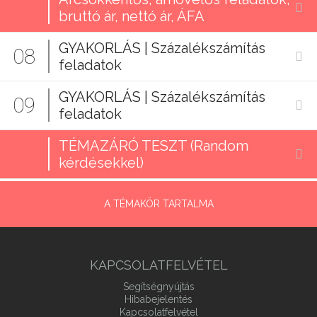
bruttó ár, nettó ár, ÁFA
GYAKORLÁS | Százalékszámítás
08
feladatok
GYAKORLÁS | Százalékszámítás
09
feladatok
TÉMAZÁRÓ TESZT (Random
kérdésekkel)
A TÉMAKÖR TARTALMA
KAPCSOLATFELVÉTEL
Segítségnyújtás
Hibabejelentés
Kapcsolatfelvétel