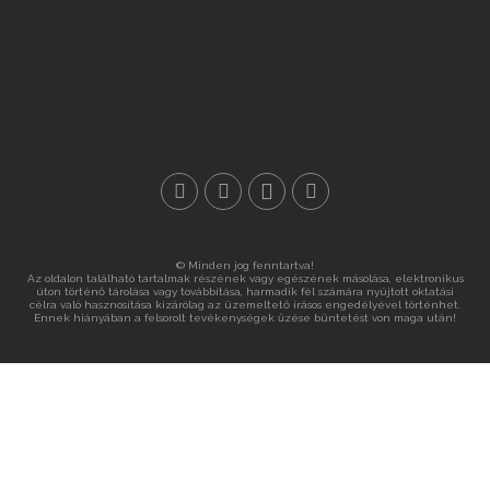
© Minden jog fenntartva!
Az oldalon található tartalmak részének vagy egészének másolása, elektronikus
úton történő tárolása vagy továbbítása, harmadik fél számára nyújtott oktatási
célra való hasznosítása kizárólag az üzemeltető írásos engedélyével történhet.
Ennek hiányában a felsorolt tevékenységek űzése büntetést von maga után!