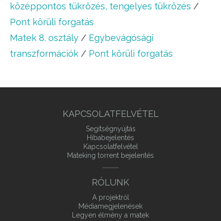
középpontos tükrözés, tengelyes tükrözés
/
Pont körüli forgatás
Matek 8. osztály
/
Egybevágósági
transzformációk
/
Pont körüli forgatás
KAPCSOLATFELVÉTEL
Segítségnyújtás
Hibabejelentés
Kapcsolatfelvétel
Mateking torrent bejelentés
RÓLUNK
A projektről
Médiamegjelenések
Legyen élmény a matek