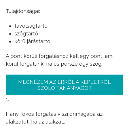
Tulajdonságai:
távolságtartó
szögtartó
körüljárástartó
A pont körüli forgatáshoz kell egy pont, ami
körül forgatunk, na és persze egy szög.
MEGNÉZEM AZ ERRŐL A KÉPLETRŐL
SZÓLÓ TANANYAGOT
1.
Hány fokos forgatás viszi önmagába az
alakzatot, ha az alakzat...