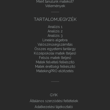
Miért tanulunk matekot?
Vélemények
TARTALOMJEGYZÉK
Analízis 1
Analízis 2
Analízis 3
Lineáris algebra
Valószínűségszámítás
Összes egyetemi tantárgy
Középiskolai matek (teljes)
Felsős matek (teljes)
Matek felvételi felkészítő
Matek érettségi felkészítő
MatekingPRO előfizetés
GYIK
Általános szerződési feltételek
Adatkezelési tájékoztató