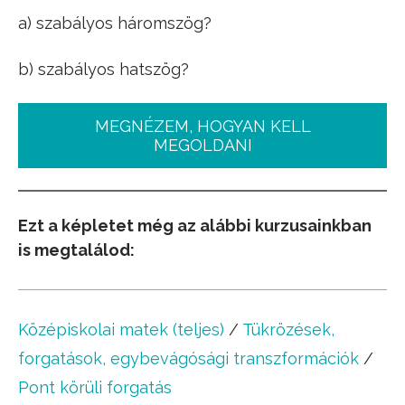
a) szabályos háromszög?
b) szabályos hatszög?
MEGNÉZEM, HOGYAN KELL
MEGOLDANI
Ezt a képletet még az alábbi kurzusainkban
is megtalálod:
Középiskolai matek (teljes)
/
Tükrözések,
forgatások, egybevágósági transzformációk
/
Pont körüli forgatás