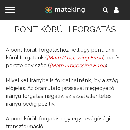
Jump to navigation
PONT KÖRÜLI FORGATÁS
A pont körüli forgatáshoz kell egy pont, ami
körül forgatunk (
[
Math Processing Error
]
), na és
O
persze egy szög (
[
Math Processing Error
]
).
α
Mivel két irányba is forgathatnánk, így a szög
előjeles. Az óramutató járásával megegyező
irányú forgatás negatív, az azzal ellentétes
irányú pedig pozitív.
A pont körüli forgatás egy egybevágósági
transzformáció.