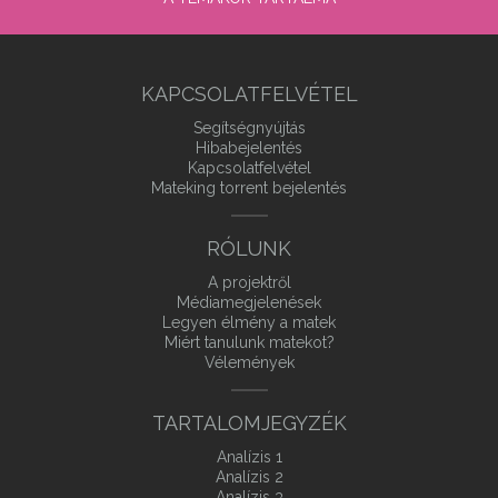
KAPCSOLATFELVÉTEL
Segítségnyújtás
Hibabejelentés
Kapcsolatfelvétel
Mateking torrent bejelentés
RÓLUNK
A projektről
Médiamegjelenések
Legyen élmény a matek
Miért tanulunk matekot?
Vélemények
TARTALOMJEGYZÉK
Analízis 1
Analízis 2
Analízis 3