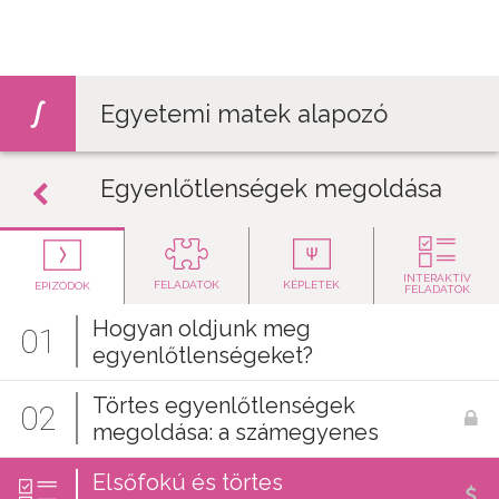
Jump to navigation
Egyetemi matek alapozó
Egyenlőtlenségek megoldása
INTERAKTÍV
FELADATOK
KÉPLETEK
EPIZÓDOK
FELADATOK
Hogyan oldjunk meg
01
egyenlőtlenségeket?
Törtes egyenlőtlenségek
02
megoldása: a számegyenes
Elsőfokú és törtes