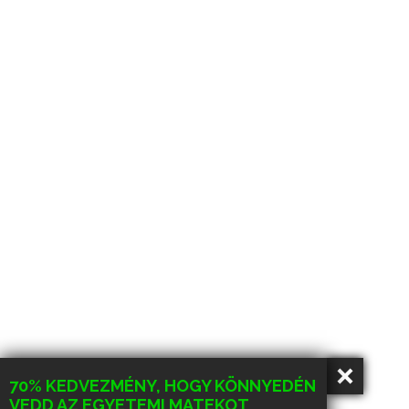
70% KEDVEZMÉNY, HOGY KÖNNYEDÉN
VEDD AZ EGYETEMI MATEKOT