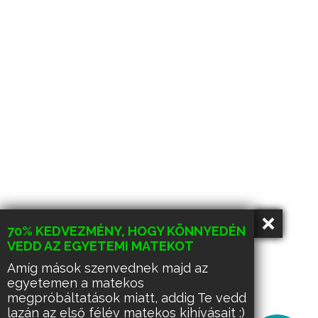
70% KEDVEZMÉNY, HOGY KÖNNYEDÉN
VEDD AZ EGYETEMI MATEKOT
Amíg mások szenvednek majd az
egyetemen a matekos
megpróbáltatások miatt, addig Te vedd
lazán az első félév matekos kihívásait :)