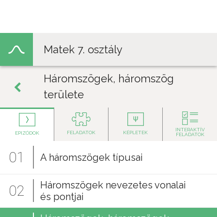
Jump to navigation
Matek 7. osztály
Háromszögek, háromszög
területe
INTERAKTÍV
FELADATOK
KÉPLETEK
EPIZÓDOK
FELADATOK
01
A háromszögek típusai
Háromszögek nevezetes vonalai
02
és pontjai