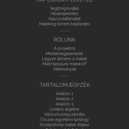
Segítségnyújtás
Hibabejelentés
Kapcsolatfelvétel
Mateking torrent bejelentés
RÓLUNK
A projektről
Médiamegjelenések
Legyen élmény a matek
Miért tanulunk matekot?
Vélemények
TARTALOMJEGYZÉK
Analízis 1
Analízis 2
Analízis 3
Lineáris algebra
Valószínűségszámítás
Összes egyetemi tantárgy
Középiskolai matek (teljes)