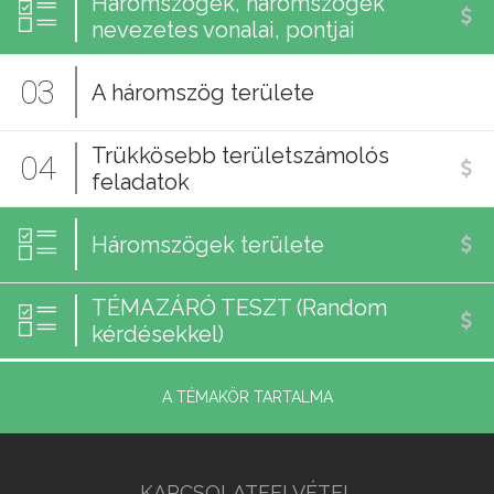
Háromszögek, háromszögek
nevezetes vonalai, pontjai
03
A háromszög területe
Trükkösebb területszámolós
04
feladatok
Háromszögek területe
TÉMAZÁRÓ TESZT (Random
kérdésekkel)
A TÉMAKÖR TARTALMA
KAPCSOLATFELVÉTEL