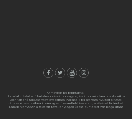
© Minden jog fenntartva!
Az oldalon található tartalmak részének vagy egészének másolása, elektronikus
úton történő tárolása vagy továbbítása, harmadik fél számára nyújtott oktatási
célra való hasznosítása kizárólag az üzemeltető írásos engedélyével történhet.
Ennek hiányában a felsorolt tevékenységek űzése büntetést von maga után!