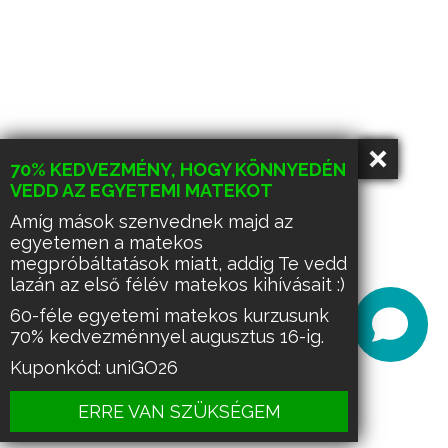
70% KEDVEZMÉNY, HOGY KÖNNYEDÉN
VEDD AZ EGYETEMI MATEKOT
Amíg mások szenvednek majd az
egyetemen a matekos
megpróbáltatások miatt, addig Te vedd
lazán az első félév matekos kihívásait :)
60-féle egyetemi matekos kurzusunk
70% kedvezménnyel augusztus 16-ig.
Kuponkód: uniGO26
ERRE VAN SZÜKSÉGEM