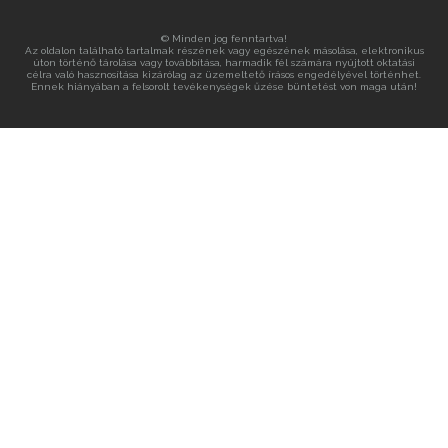
© Minden jog fenntartva!
Az oldalon található tartalmak részének vagy egészének másolása, elektronikus
úton történő tárolása vagy továbbítása, harmadik fél számára nyújtott oktatási
célra való hasznosítása kizárólag az üzemeltető írásos engedélyével történhet.
Ennek hiányában a felsorolt tevékenységek űzése büntetést von maga után!