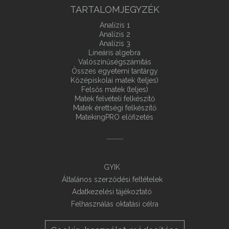
TARTALOMJEGYZÉK
Analízis 1
Analízis 2
Analízis 3
Lineáris algebra
Valószínűségszámítás
Összes egyetemi tantárgy
Középiskolai matek (teljes)
Felsős matek (teljes)
Matek felvételi felkészítő
Matek érettségi felkészítő
MatekingPRO előfizetés
GYIK
Általános szerződési feltételek
Adatkezelési tájékoztató
Felhasználás oktatási célra