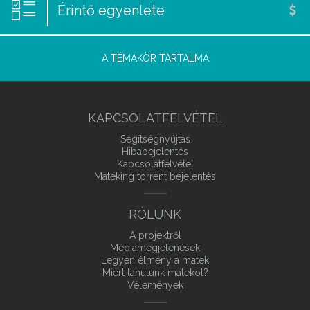
Érintő egyenlete
A TÉMAKÖR TARTALMA
KAPCSOLATFELVÉTEL
Segítségnyújtás
Hibabejelentés
Kapcsolatfelvétel
Mateking torrent bejelentés
RÓLUNK
A projektről
Médiamegjelenések
Legyen élmény a matek
Miért tanulunk matekot?
Vélemények