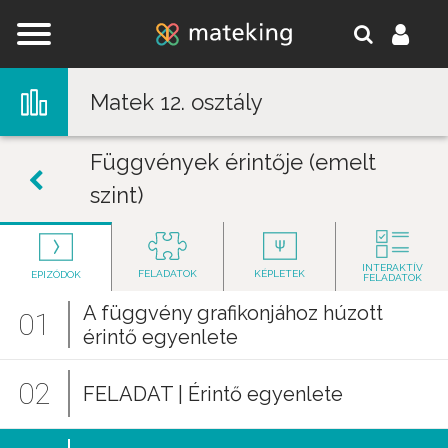
Jump to navigation
Matek 12. osztály
Függvények érintője (emelt
szint)
INTERAKTÍV
FELADATOK
KÉPLETEK
EPIZÓDOK
FELADATOK
A függvény grafikonjához húzott
01
érintő egyenlete
02
FELADAT | Érintő egyenlete