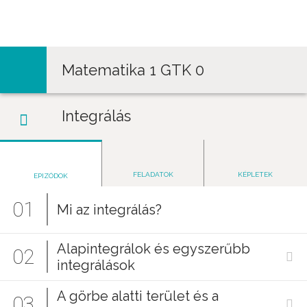
Jump to navigation
Matematika 1 GTK 0
Integrálás
FELADATOK
KÉPLETEK
EPIZÓDOK
01
Mi az integrálás?
Alapintegrálok és egyszerűbb
02
integrálások
A görbe alatti terület és a
03