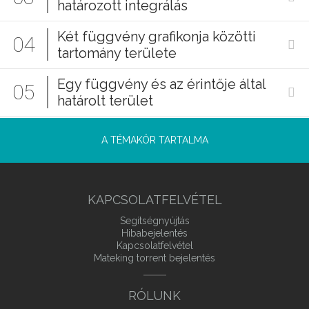
határozott integrálás
Két függvény grafikonja közötti
04
tartomány területe
Egy függvény és az érintője által
05
határolt terület
A TÉMAKÖR TARTALMA
KAPCSOLATFELVÉTEL
Segítségnyújtás
Hibabejelentés
Kapcsolatfelvétel
Mateking torrent bejelentés
RÓLUNK