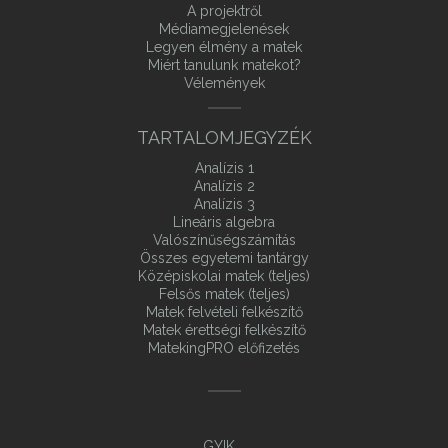
A projektről
Médiamegjelenések
Legyen élmény a matek
Miért tanulunk matekot?
Vélemények
TARTALOMJEGYZÉK
Analízis 1
Analízis 2
Analízis 3
Lineáris algebra
Valószínűségszámítás
Összes egyetemi tantárgy
Középiskolai matek (teljes)
Felsős matek (teljes)
Matek felvételi felkészítő
Matek érettségi felkészítő
MatekingPRO előfizetés
GYIK