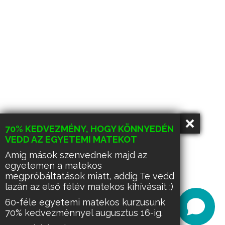
70% KEDVEZMÉNY, HOGY KÖNNYEDÉN
VEDD AZ EGYETEMI MATEKOT
Amíg mások szenvednek majd az
egyetemen a matekos
megpróbáltatások miatt, addig Te vedd
lazán az első félév matekos kihívásait :)
60-féle egyetemi matekos kurzusunk
70% kedvezménnyel augusztus 16-ig.