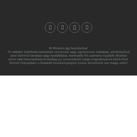
© Minden jog fenntartva!
Az oldalon található tartalmak részének vagy egészének másolása, elektronikus
úton történő tárolása vagy továbbítása, harmadik fél számára nyújtott oktatási
célra való hasznosítása kizárólag az üzemeltető írásos engedélyével történhet.
Ennek hiányában a felsorolt tevékenységek űzése büntetést von maga után!