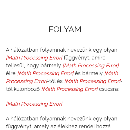
Jump to navigation
FOLYAM
A hálózatban folyamnak nevezünk egy olyan
[
Math Processing Error
]
függvényt, amire
f
(
e
)
E
→
R
0
+
teljesül, hogy bármely
[
Math Processing Error
]
e
élre
[
Math Processing Error
]
és bármely
[
Math
0
≤
f
(
e
)
≤
c
(
e
)
T
Processing Error
]
-től és
[
Math Processing Error
]
-
S
től különböző
[
Math Processing Error
]
csúcsra:
V
[
Math Processing Error
]
∑
V
b
e
f
(
e
)
−
∑
V
k
i
f
(
e
)
=
0
A hálózatban folyamnak nevezünk egy olyan
függvényt, amely az élekhez rendel hozzá