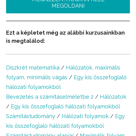
MEGOLDANI
Ezt a képletet még az alábbi kurzusainkban
is megtalálod:
Diszkrét matematika
/
Hálózatok, maximális
folyam, minimális vágás
/
Egy kis összefoglaló
hálózati folyamokból
Bevezetés a számításelméletbe 2
/
Hálózatok
/
Egy kis összefoglaló hálózati folyamokból
Számítástudomány
/
Hálózati folyamok
/
Egy
kis összefoglaló hálózati folyamokból
Számítástudomány alapjai
/
Maximális folyam,