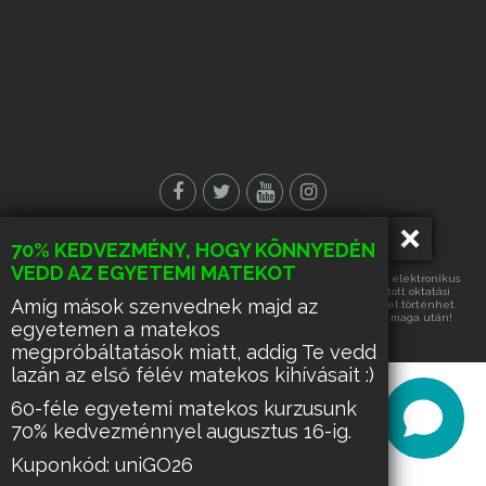
70% KEDVEZMÉNY, HOGY KÖNNYEDÉN
© Minden jog fenntartva!
VEDD AZ EGYETEMI MATEKOT
Az oldalon található tartalmak részének vagy egészének másolása, elektronikus
úton történő tárolása vagy továbbítása, harmadik fél számára nyújtott oktatási
Amíg mások szenvednek majd az
célra való hasznosítása kizárólag az üzemeltető írásos engedélyével történhet.
Ennek hiányában a felsorolt tevékenységek űzése büntetést von maga után!
egyetemen a matekos
megpróbáltatások miatt, addig Te vedd
lazán az első félév matekos kihívásait :)
60-féle egyetemi matekos kurzusunk
70% kedvezménnyel augusztus 16-ig.
Kuponkód: uniGO26