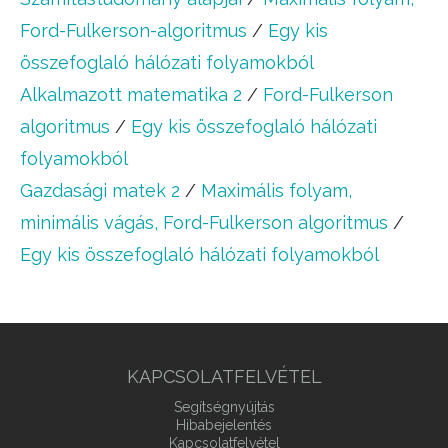
Ford-Fulkerson-algoritmus
/
Egy kis
összefoglaló hálózati folyamokból
Alkalmazott matematika 2
/
Ford-Fulkerson
algoritmus
/
Egy kis összefoglaló hálózati
folyamokból
Gazdasági matek 2
/
Maximális folyam,
minimális vágás, Ford-Fulkerson algoritmus
/
Egy kis összefoglaló hálózati folyamokból
KAPCSOLATFELVÉTEL
Segítségnyújtás
Hibabejelentés
Kapcsolatfelvétel