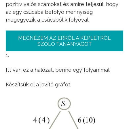
pozitív valós számokat és amire teljesül, hogy
az egy csúcsba befolyó mennyiség
megegyezik a csúcsból kifolyóval.
MEGNÉZEM AZ ERRŐL A KÉPLETRŐL
SZÓLÓ TANANYAGOT
1.
Itt van ez a hálózat, benne egy folyammal.
Készítsük el a javító gráfot.