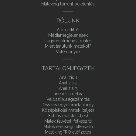
Mateking torrent bejelentés
RÓLUNK
A projektről
Médiamegjelenések
Legyen élmény a matek
Miért tanulunk matekot?
Vélemények
TARTALOMJEGYZÉK
Analízis 1
Analízis 2
Analízis 3
Lineáris algebra
Valószínűségszámítás
Összes egyetemi tantárgy
Középiskolai matek (teljes)
Felsős matek (teljes)
Matek felvételi felkészítő
Matek érettségi felkészítő
MatekingPRO előfizetés