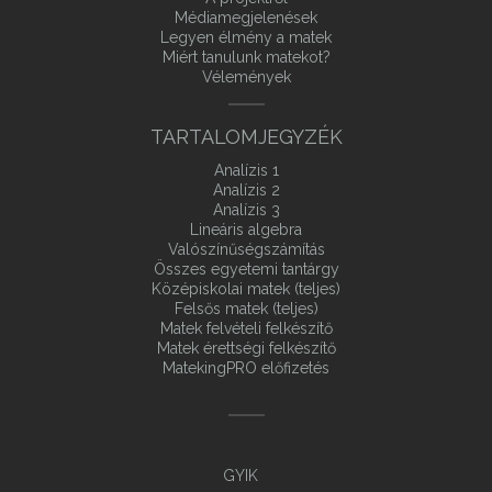
Médiamegjelenések
Legyen élmény a matek
Miért tanulunk matekot?
Vélemények
TARTALOMJEGYZÉK
Analízis 1
Analízis 2
Analízis 3
Lineáris algebra
Valószínűségszámítás
Összes egyetemi tantárgy
Középiskolai matek (teljes)
Felsős matek (teljes)
Matek felvételi felkészítő
Matek érettségi felkészítő
MatekingPRO előfizetés
GYIK