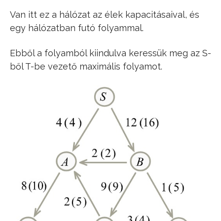
Van itt ez a hálózat az élek kapacitásaival, és
egy hálózatban futó folyammal.
Ebből a folyamból kiindulva keressük meg az S-
ből T-be vezető maximális folyamot.