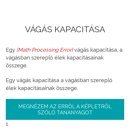
Jump to navigation
VÁGÁS KAPACITÁSA
Egy
[
Math Processing Error
]
vágás kapacitása, a
(
S
,
T
)
vágásban szereplő élek kapacitásainak
összege.
Egy vágás kapacitása a vágásban szereplő
élek kapacitásainak összege.
MEGNÉZEM AZ ERRŐL A KÉPLETRŐL
SZÓLÓ TANANYAGOT
1.