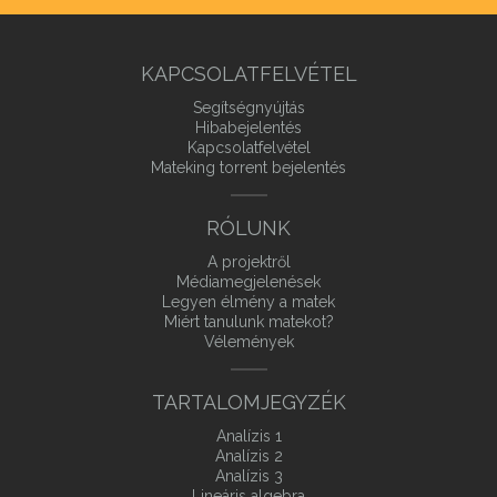
KAPCSOLATFELVÉTEL
Segítségnyújtás
Hibabejelentés
Kapcsolatfelvétel
Mateking torrent bejelentés
RÓLUNK
A projektről
Médiamegjelenések
Legyen élmény a matek
Miért tanulunk matekot?
Vélemények
TARTALOMJEGYZÉK
Analízis 1
Analízis 2
Analízis 3
Lineáris algebra