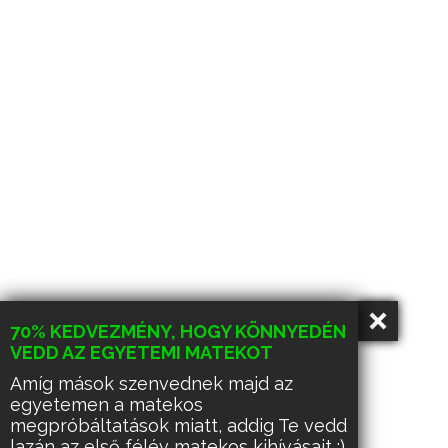
70% KEDVEZMÉNY, HOGY KÖNNYEDÉN
VEDD AZ EGYETEMI MATEKOT
Amíg mások szenvednek majd az
egyetemen a matekos
megpróbáltatások miatt, addig Te vedd
lazán az első félév matekos kihívásait :)