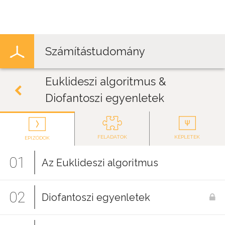
Jump to navigation
Számítástudomány
Euklideszi algoritmus &
Diofantoszi egyenletek
FELADATOK
KÉPLETEK
EPIZÓDOK
01
Az Euklideszi algoritmus
02
Diofantoszi egyenletek