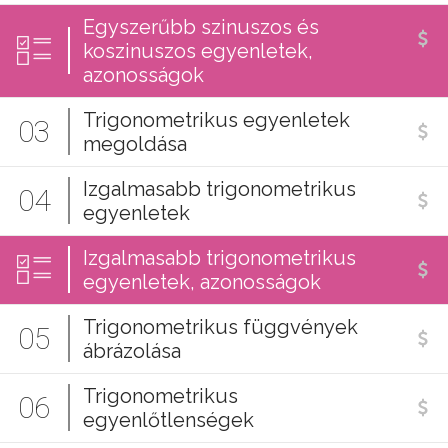
Egyszerűbb szinuszos és
koszinuszos egyenletek,
azonosságok
Trigonometrikus egyenletek
03
megoldása
Izgalmasabb trigonometrikus
04
egyenletek
Izgalmasabb trigonometrikus
egyenletek, azonosságok
Trigonometrikus függvények
05
ábrázolása
Trigonometrikus
06
egyenlőtlenségek