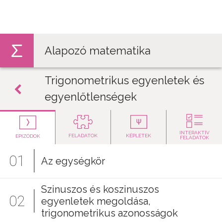
Jump to navigation
Alapozó matematika
Trigonometrikus egyenletek és
egyenlőtlenségek
INTERAKTÍV
FELADATOK
KÉPLETEK
EPIZÓDOK
FELADATOK
01
Az egységkör
Szinuszos és koszinuszos
02
egyenletek megoldása,
trigonometrikus azonosságok