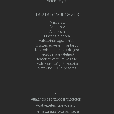
Vélemények
TARTALOMJEGYZÉK
Analízis 1
Analízis 2
Analízis 3
Lineáris algebra
Valószínűségszámítás
Összes egyetemi tantárgy
Középiskolai matek (teljes)
Felsős matek (teljes)
Matek felvételi felkészítő
Matek érettségi felkészítő
MatekingPRO előfizetés
GYIK
Általános szerződési feltételek
Adatkezelési tájékoztató
Felhasználás oktatási célra