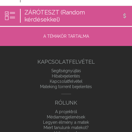
ZÁRÓTESZT (Random
kérdésekkel)
A TÉMAKÖR TARTALMA
KAPCSOLATFELVÉTEL
Segítségnyújtás
Hibabejelentés
Kapcsolatfelvétel
Mateking torrent bejelentés
RÓLUNK
A projektről
Médiamegjelenések
Legyen élmény a matek
Miért tanulunk matekot?