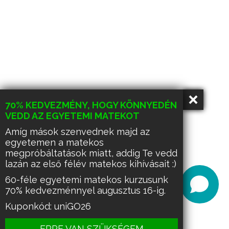
70% KEDVEZMÉNY, HOGY KÖNNYEDÉN
VEDD AZ EGYETEMI MATEKOT
Amíg mások szenvednek majd az
egyetemen a matekos
megpróbáltatások miatt, addig Te vedd
lazán az első félév matekos kihívásait :)
60-féle egyetemi matekos kurzusunk
70% kedvezménnyel augusztus 16-ig.
Kuponkód: uniGO26
ERRE VAN SZÜKSÉGEM