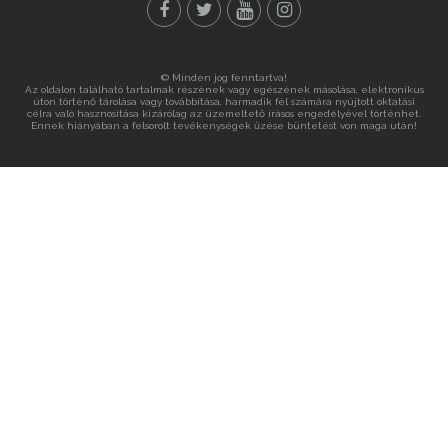
© Minden jog fenntartva!
Az oldalon található tartalmak részének vagy egészének másolása, elektronikus
úton történő tárolása vagy továbbítása, harmadik fél számára nyújtott oktatási
célra való hasznosítása kizárólag az üzemeltető írásos engedélyével történhet.
Ennek hiányában a felsorolt tevékenységek űzése büntetést von maga után!