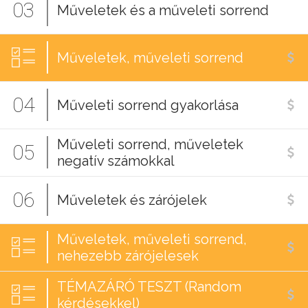
03
Műveletek és a műveleti sorrend
Műveletek, műveleti sorrend
04
Műveleti sorrend gyakorlása
Műveleti sorrend, műveletek
05
negatív számokkal
06
Műveletek és zárójelek
Műveletek, műveleti sorrend,
nehezebb zárójelesek
TÉMAZÁRÓ TESZT (Random
kérdésekkel)