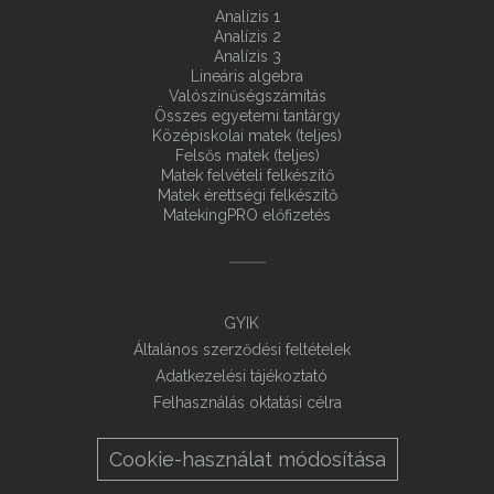
Analízis 1
Analízis 2
Analízis 3
Lineáris algebra
Valószínűségszámítás
Összes egyetemi tantárgy
Középiskolai matek (teljes)
Felsős matek (teljes)
Matek felvételi felkészítő
Matek érettségi felkészítő
MatekingPRO előfizetés
GYIK
Általános szerződési feltételek
Adatkezelési tájékoztató
Felhasználás oktatási célra
Cookie-használat módosítása