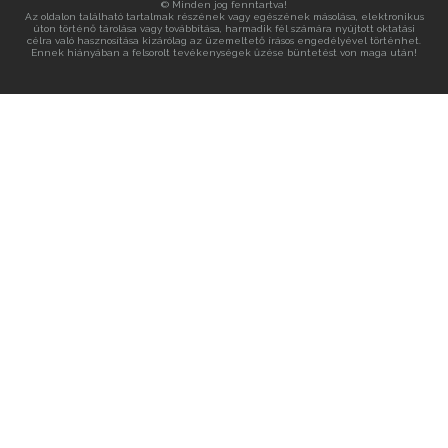
© Minden jog fenntartva!
Az oldalon található tartalmak részének vagy egészének másolása, elektronikus
úton történő tárolása vagy továbbítása, harmadik fél számára nyújtott oktatási
célra való hasznosítása kizárólag az üzemeltető írásos engedélyével történhet.
Ennek hiányában a felsorolt tevékenységek űzése büntetést von maga után!