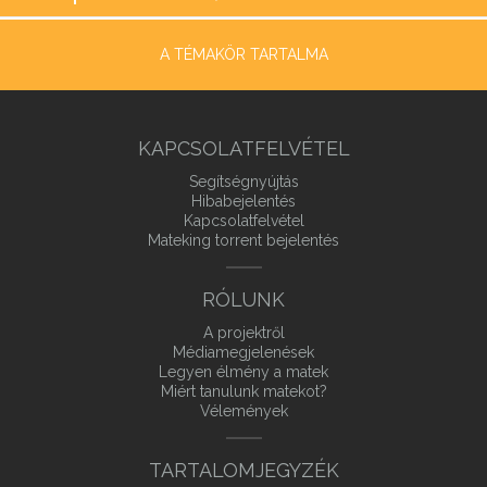
A TÉMAKÖR TARTALMA
KAPCSOLATFELVÉTEL
Segítségnyújtás
Hibabejelentés
Kapcsolatfelvétel
Mateking torrent bejelentés
RÓLUNK
A projektről
Médiamegjelenések
Legyen élmény a matek
Miért tanulunk matekot?
Vélemények
TARTALOMJEGYZÉK