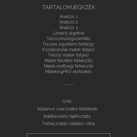
TARTALOMJEGYZÉK
Analízis 1
Analízis 2
Analízis 3
Lineáris algebra
Valószínűségszámítás
Összes egyetemi tantárgy
Középiskolai matek (teljes)
Felsős matek (teljes)
Matek felvételi felkészítő
Matek érettségi felkészítő
MatekingPRO előfizetés
GYIK
Általános szerződési feltételek
Adatkezelési tájékoztató
Felhasználás oktatási célra