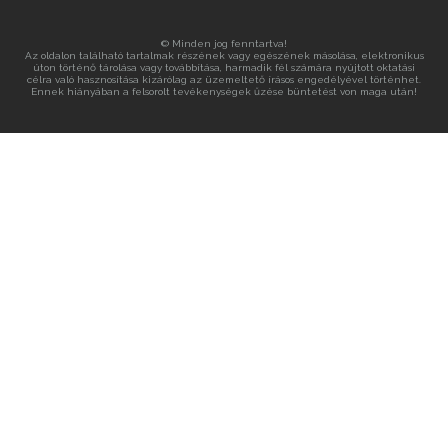
© Minden jog fenntartva!
Az oldalon található tartalmak részének vagy egészének másolása, elektronikus
úton történő tárolása vagy továbbítása, harmadik fél számára nyújtott oktatási
célra való hasznosítása kizárólag az üzemeltető írásos engedélyével történhet.
Ennek hiányában a felsorolt tevékenységek űzése büntetést von maga után!