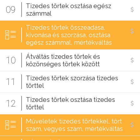
Tizedes törtek osztása egész
09
számmal
Tizedes törtek összeadása,
kivonása és szorzása, osztása
egész számmal, mértékváltás
Átváltás tizedes törtek és
10
közönséges törtek között
Tizedes törtek szorzása tizedes
11
törttel
Tizedes törtek osztása tizedes
12
törttel
Műveletek tizedes törtekkel, tört
szám, vegyes szám, mértékváltás