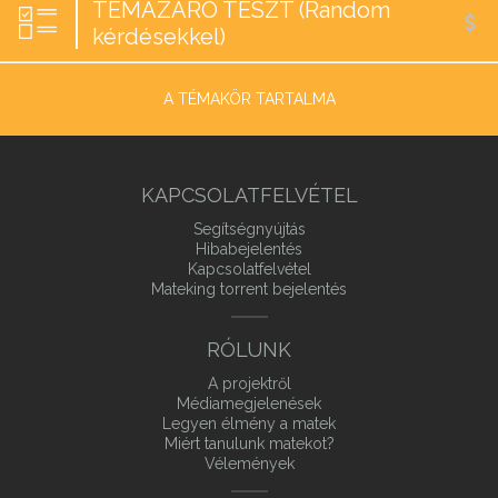
TÉMAZÁRÓ TESZT (Random
kérdésekkel)
A TÉMAKÖR TARTALMA
KAPCSOLATFELVÉTEL
Segítségnyújtás
Hibabejelentés
Kapcsolatfelvétel
Mateking torrent bejelentés
RÓLUNK
A projektről
Médiamegjelenések
Legyen élmény a matek
Miért tanulunk matekot?
Vélemények