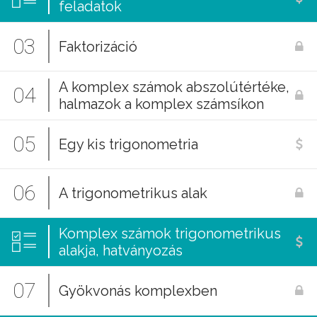
feladatok
03
Faktorizáció
A komplex számok abszolútértéke,
04
halmazok a komplex számsíkon
05
Egy kis trigonometria
06
A trigonometrikus alak
Komplex számok trigonometrikus
alakja, hatványozás
07
Gyökvonás komplexben