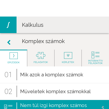
Jump to navigation
Kalkulus
Komplex számok
INTERAKTÍV
FELADATOK
KÉPLETEK
EPIZÓDOK
FELADATOK
01
Mik azok a komplex számok
02
Műveletek komplex számokkal
Nem túl izgi komplex számos