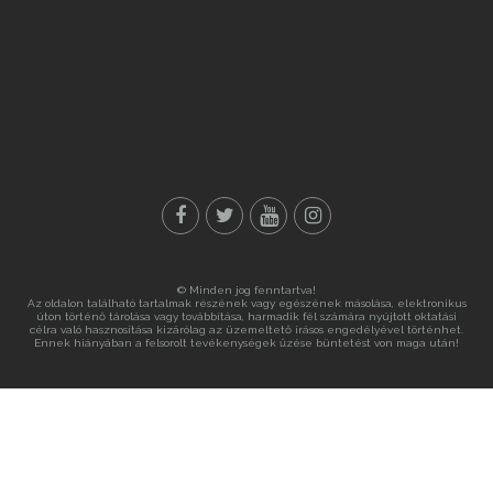
© Minden jog fenntartva!
Az oldalon található tartalmak részének vagy egészének másolása, elektronikus
úton történő tárolása vagy továbbítása, harmadik fél számára nyújtott oktatási
célra való hasznosítása kizárólag az üzemeltető írásos engedélyével történhet.
Ennek hiányában a felsorolt tevékenységek űzése büntetést von maga után!