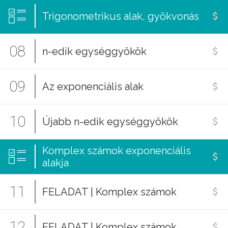
Trigonometrikus alak, gyökvonás
08
n-edik egységgyökök
09
Az exponenciális alak
10
Újabb n-edik egységgyökök
Komplex számok exponenciális
alakja
11
FELADAT | Komplex számok
12
FELADAT | Komplex számok