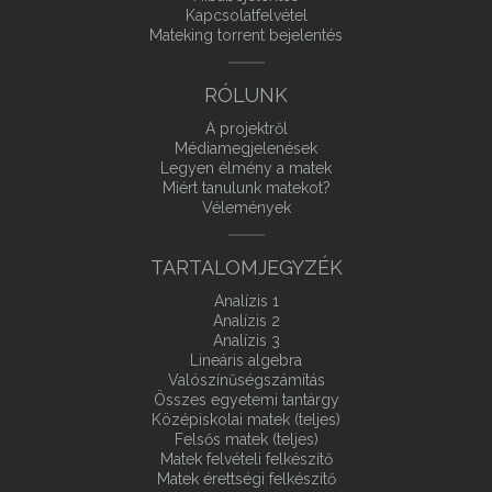
Kapcsolatfelvétel
Mateking torrent bejelentés
RÓLUNK
A projektről
Médiamegjelenések
Legyen élmény a matek
Miért tanulunk matekot?
Vélemények
TARTALOMJEGYZÉK
Analízis 1
Analízis 2
Analízis 3
Lineáris algebra
Valószínűségszámítás
Összes egyetemi tantárgy
Középiskolai matek (teljes)
Felsős matek (teljes)
Matek felvételi felkészítő
Matek érettségi felkészítő