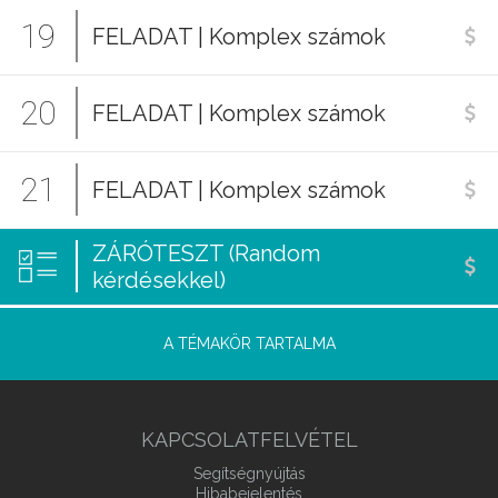
19
FELADAT | Komplex számok
20
FELADAT | Komplex számok
21
FELADAT | Komplex számok
ZÁRÓTESZT (Random
kérdésekkel)
A TÉMAKÖR TARTALMA
KAPCSOLATFELVÉTEL
Segítségnyújtás
Hibabejelentés