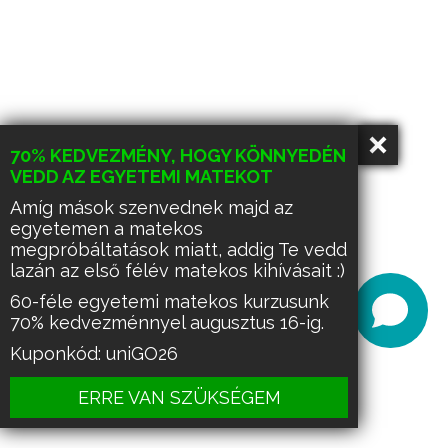
70% KEDVEZMÉNY, HOGY KÖNNYEDÉN
VEDD AZ EGYETEMI MATEKOT
Amíg mások szenvednek majd az
egyetemen a matekos
megpróbáltatások miatt, addig Te vedd
lazán az első félév matekos kihívásait :)
60-féle egyetemi matekos kurzusunk
70% kedvezménnyel augusztus 16-ig.
Kuponkód: uniGO26
ERRE VAN SZÜKSÉGEM