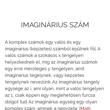
Jump to navigation
IMAGINÁRIUS SZÁM
A komplex számok egy valós és egy
imaginárius (képzetes) számból épülnek föl. A
valós számok a szokásos x tengelyen
helyezkednek el, míg az imaginárius számok
egy erre merőleges y tengelyen, amit
imaginárius tegelynek, vagy képzetes
tengelynek nevezünk. Az imaginárius tengely
egysége az i, ami olyan, mint a valós tengelyen
az 1, csak éppen egy meglehetősen furcsa
dolgot tud. Az imaginárius egység egy olyan
komplex szám, aminek a négyzete
[
Math
−
1