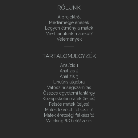
RÓLUNK
A projektről
Médiamegjelenések
Legyen élmény a matek
Miért tanulunk matekot?
Vélemények
TARTALOMJEGYZÉK
Analízis 1
Analízis 2
Analízis 3
Lineáris algebra
Valószínűségszámítás
Összes egyetemi tantárgy
Középiskolai matek (teljes)
Felsős matek (teljes)
Matek felvételi felkészítő
Matek érettségi felkészítő
MatekingPRO előfizetés