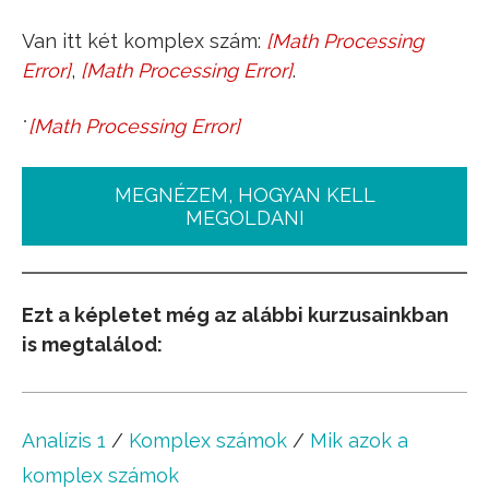
Van itt két komplex szám:
[
Math Processing
z
1
=
4
+
3
i
Error
]
,
[
Math Processing Error
]
.
z
2
=
1
+
2
i
˙
[
Math Processing Error
]
z
1
+
z
2
=
?
z
1
⋅
z
2
=
?
MEGNÉZEM, HOGYAN KELL
MEGOLDANI
Ezt a képletet még az alábbi kurzusainkban
is megtalálod:
Analízis 1
/
Komplex számok
/
Mik azok a
komplex számok