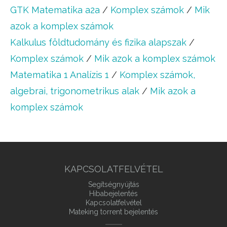
GTK Matematika a2a
/
Komplex számok
/
Mik
azok a komplex számok
Kalkulus földtudomány és fizika alapszak
/
Komplex számok
/
Mik azok a komplex számok
Matematika 1 Analízis 1
/
Komplex számok,
algebrai, trigonometrikus alak
/
Mik azok a
komplex számok
KAPCSOLATFELVÉTEL
Segítségnyújtás
Hibabejelentés
Kapcsolatfelvétel
Mateking torrent bejelentés