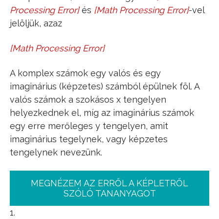
Processing Error
]
és
[
Math Processing Error
]
-vel
i
jelöljük, azaz
[
Math Processing Error
]
i
2
=
−
1
A komplex számok egy valós és egy
imaginárius (képzetes) számból épülnek föl. A
valós számok a szokásos x tengelyen
helyezkednek el, míg az imaginárius számok
egy erre merőleges y tengelyen, amit
imaginárius tegelynek, vagy képzetes
tengelynek nevezünk.
MEGNÉZEM AZ ERRŐL A KÉPLETRŐL
SZÓLÓ TANANYAGOT
1.