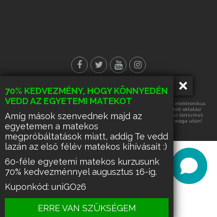
70% KEDVEZMÉNY, HOGY KÖNNYEDÉN
© Minden jog fenntartva!
VEDD AZ EGYETEMI MATEKOT
Az oldalon található tartalmak részének vagy egészének másolása, elektronikus
úton történő tárolása vagy továbbítása, harmadik fél számára nyújtott oktatási
Amíg mások szenvednek majd az
célra való hasznosítása kizárólag az üzemeltető írásos engedélyével történhet.
Ennek hiányában a felsorolt tevékenységek űzése büntetést von maga után!
egyetemen a matekos
megpróbáltatások miatt, addig Te vedd
lazán az első félév matekos kihívásait :)
60-féle egyetemi matekos kurzusunk
70% kedvezménnyel augusztus 16-ig.
Kuponkód: uniGO26
ERRE VAN SZÜKSÉGEM