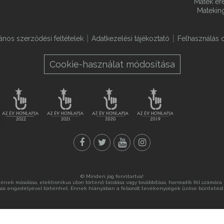
Matek ére
Matekin
lános szerződési feltételek
Adatkezelési tájékoztató
Felhasználás o
Cookie-használat módosítása
© Minden jog fenntartva!
nek másolása, elektronikus úton történő tárolása vagy továbbítása, harmadik fél számára ny
sos engedélyével történhet. Ennek hiányában a felsorolt tevékenységek űzése büntetést