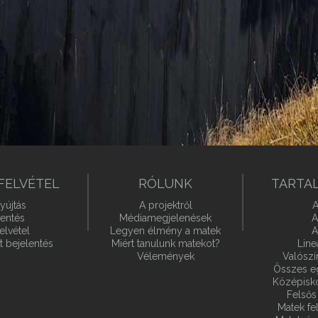
FELVÉTEL
RÓLUNK
TARTA
yújtás
A projektről
A
lentés
Médiamegjelenések
A
elvétel
Legyen élmény a matek
A
t bejelentés
Miért tanulunk matekot?
Line
Vélemények
Valósz
Összes e
Középiskol
Felsős 
Matek fel