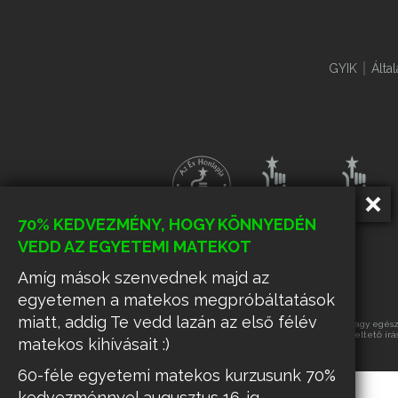
GYIK
Álta
70% KEDVEZMÉNY, HOGY KÖNNYEDÉN
VEDD AZ EGYETEMI MATEKOT
Amíg mások szenvednek majd az
egyetemen a matekos megpróbáltatások
miatt, addig Te vedd lazán az első félév
Az oldalon található tartalmak részének vagy egészé
üzemeltető írá
matekos kihívásait :)
60-féle egyetemi matekos kurzusunk 70%
kedvezménnyel augusztus 16-ig.