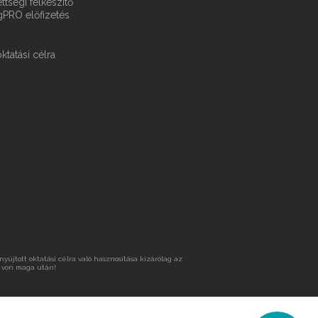
ttségi felkészítő
gPRO előfizetés
ktatási célra
újtott oktatási célra való hasznosítása kizárólag az
 von maga után!