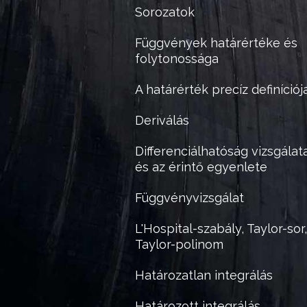
Sorozatok
Függvények határértéke és
folytonossága
A határérték precíz definíciój
Deriválás
Differenciálhatóság vizsgálat
és az érintő egyenlete
Függvényvizsgálat
L'Hospital-szabály, Taylor-sor,
Taylor-polinom
Határozatlan integrálás
Határozott integrálás