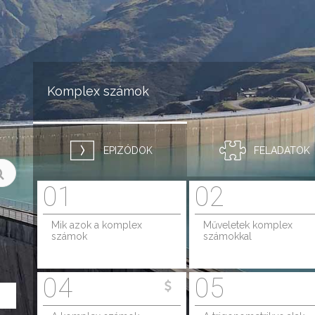
Jump to navigation
Komplex számok
EPIZÓDOK
FELADATOK
01
02
Mik azok a komplex
Műveletek komplex
számok
számokkal
04
05