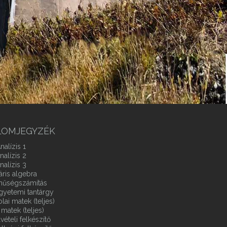
LOMJEGYZÉK
nalízis 1
nalízis 2
nalízis 3
áris algebra
ínűségszámítás
gyetemi tantárgy
ai matek (teljes)
matek (teljes)
vételi felkészítő