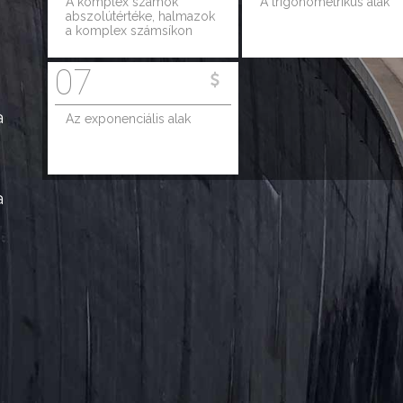
A komplex számok
A trigonometrikus alak
abszolútértéke, halmazok
a komplex számsíkon
07
a
Az exponenciális alak
a