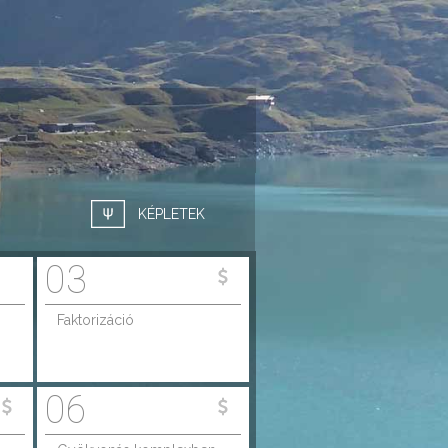
KÉPLETEK
03
Faktorizáció
06