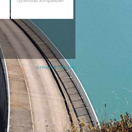
Gyökvonás komplexben
A TÉMAKÖR TARTALMA