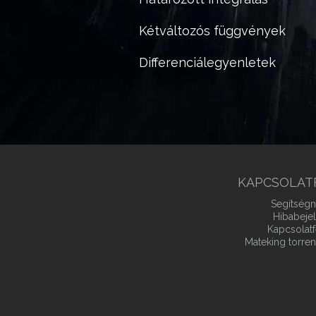
Kétváltozós függvények
Differenciálegyenletek
KAPCSOLAT
Segítségn
Hibabeje
Kapcsolatf
Mateking torren