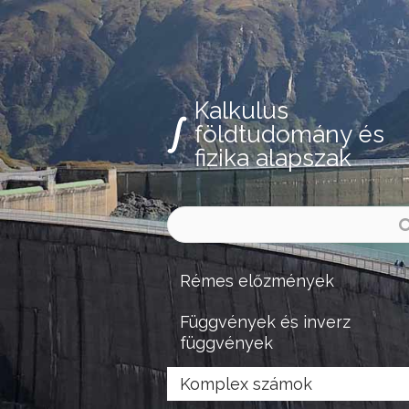
Kalkulus
földtudomány és
fizika alapszak
Rémes előzmények
Függvények és inverz
függvények
Komplex számok