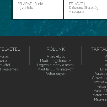
FELADAT | Érintő
FELADAT |
egyenlete
Differenciálhatóság
vizsgálata
FELVÉTEL
RÓLUNK
TARTA
yújtás
A projektről
A
lentés
Médiamegjelenések
A
elvétel
Legyen élmény a matek
A
t bejelentés
Miért tanulunk matekot?
Line
Vélemények
Valósz
Összes e
Középiskol
Felsős 
Matek fel
Matek ére
Matekin