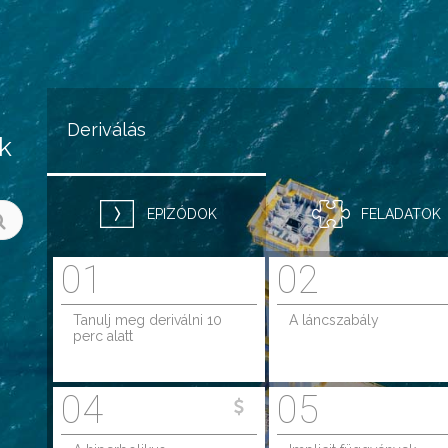
Jump to navigation
Deriválás
k
EPIZÓDOK
FELADATOK
01
02
Tanulj meg deriválni 10
A láncszabály
perc alatt
04
05