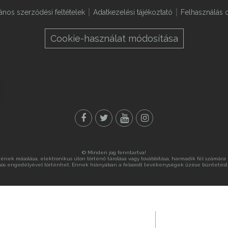
lános szerződési feltételek
Adatkezelési tájékoztató
Felhasználás o
Cookie-használat módosítása
© Minden jog fenntartva!
nek másolása, elektronikus úton történő tárolása vagy továbbítása, harmadik fél számára ny
sos engedélyével történhet. Ennek hiányában a felsorolt tevékenységek űzése büntetést