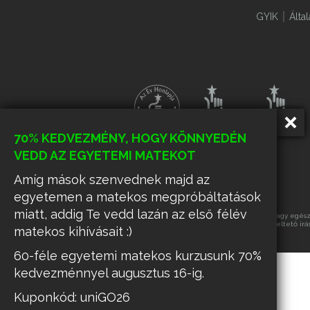
GYIK
Álta
70% KEDVEZMÉNY, HOGY KÖNNYEDÉN
VEDD AZ EGYETEMI MATEKOT
Amíg mások szenvednek majd az
egyetemen a matekos megpróbáltatások
miatt, addig Te vedd lazán az első félév
Az oldalon található tartalmak részének vagy egészé
üzemeltető írá
matekos kihívásait :)
60-féle egyetemi matekos kurzusunk 70%
kedvezménnyel augusztus 16-ig.
Kuponkód: uniGO26