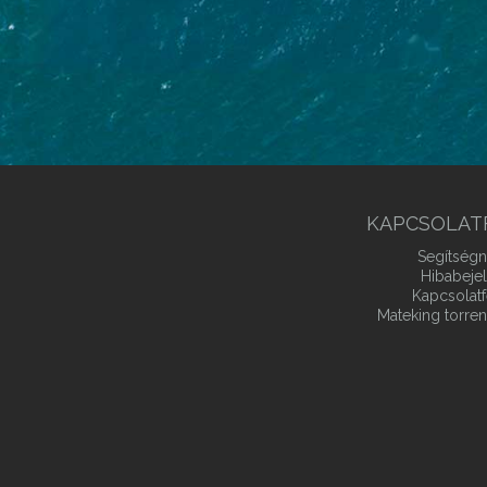
KAPCSOLAT
Segítségn
Hibabeje
Kapcsolatf
Mateking torren