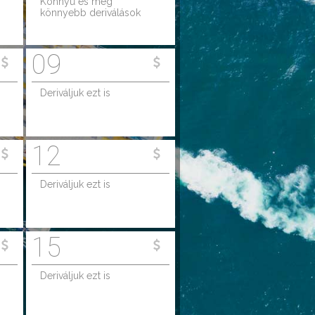
Könnyű és még
könnyebb deriválások
09
Deriváljuk ezt is
12
Deriváljuk ezt is
15
Deriváljuk ezt is