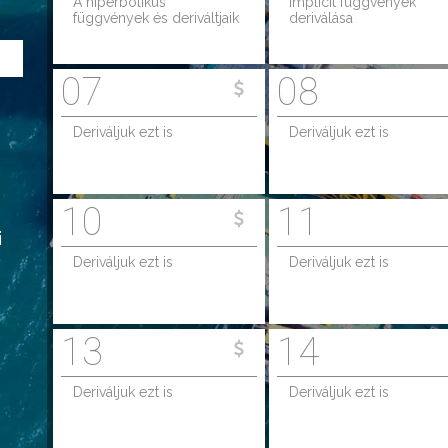
A hiperbolikus
Implicit függvények
függvények és deriváltjaik
deriválása
07
08
Deriváljuk ezt is
Deriváljuk ezt is
10
11
i
Deriváljuk ezt is
Deriváljuk ezt is
13
14
Deriváljuk ezt is
Deriváljuk ezt is