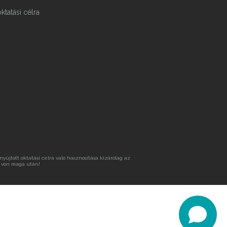
ktatási célra
újtott oktatási célra való hasznosítása kizárólag az
 von maga után!