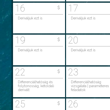
16
17
Deriváljuk ezt is
Deriváljuk ezt is
19
20
Deriváljuk ezt is
Deriváljuk ezt is
22
23
Differenciálhatóság és
Differenciálhatóság
folytonosság, kétoldali
vizsgálata | paraméteres
derivált
feladatok
25
26