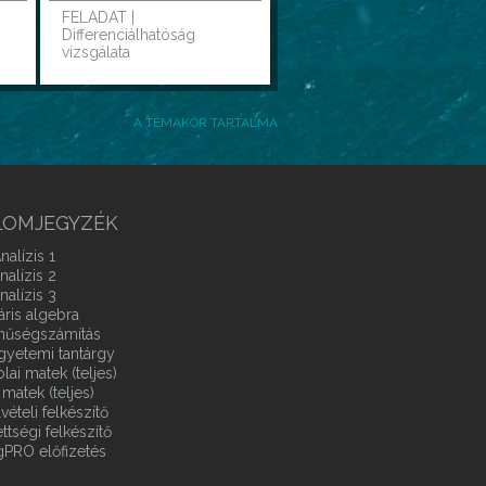
FELADAT |
Differenciálhatóság
vizsgálata
A TÉMAKÖR TARTALMA
LOMJEGYZÉK
nalízis 1
nalízis 2
nalízis 3
áris algebra
ínűségszámítás
gyetemi tantárgy
ai matek (teljes)
matek (teljes)
vételi felkészítő
ttségi felkészítő
gPRO előfizetés