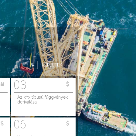
KÉPLETEK
03
Az x^x típusú függvények
deriválása
06