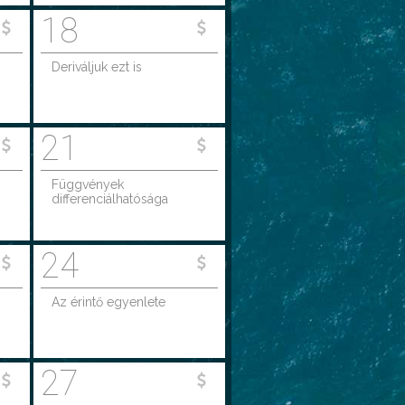
18
Deriváljuk ezt is
21
Függvények
differenciálhatósága
24
Az érintő egyenlete
27