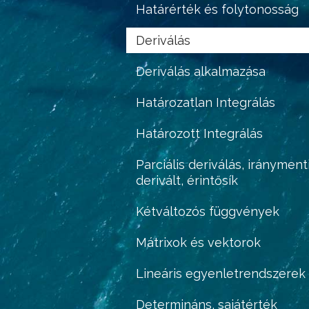
Határérték és folytonosság
Deriválás
Deriválás alkalmazása
Határozatlan Integrálás
Határozott Integrálás
Parciális deriválás, irányment
derivált, érintősík
Kétváltozós függvények
Mátrixok és vektorok
Lineáris egyenletrendszerek
Determináns, sajátérték