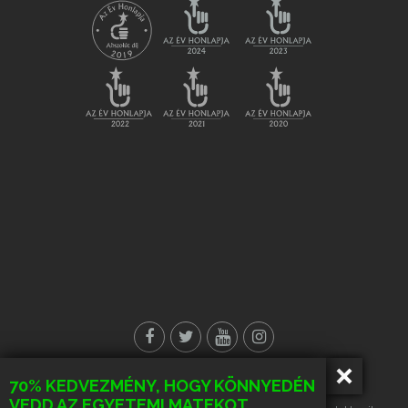
70% KEDVEZMÉNY, HOGY KÖNNYEDÉN
© Minden jog fenntartva!
VEDD AZ EGYETEMI MATEKOT