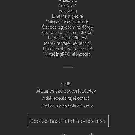
Analízis 1
Analízis 2
Analízis 3
Lineáris algebra
Valószínűségszámítás
Összes egyetemi tantárgy
Középiskolai matek (teljes)
Felsős matek (teljes)
Matek felvételi felkészítő
Matek érettségi felkészítő
MatekingPRO előfizetés
GYIK
Általános szerződési feltételek
Adatkezelési tájékoztató
Felhasználás oktatási célra
Cookie-használat módosítása