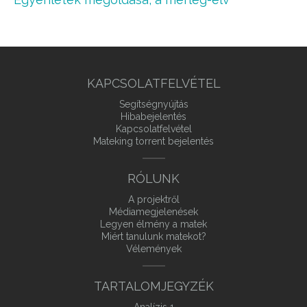
KAPCSOLATFELVÉTEL
Segítségnyújtás
Hibabejelentés
Kapcsolatfelvétel
Mateking torrent bejelentés
RÓLUNK
A projektről
Médiamegjelenések
Legyen élmény a matek
Miért tanulunk matekot?
Vélemények
TARTALOMJEGYZÉK