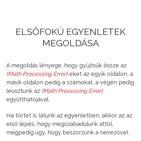
Jump to navigation
ELSŐFOKÚ EGYENLETEK
MEGOLDÁSA
A megoldás lényege, hogy gyűjtsük össze az
[
Math Processing Error
]
-eket az egyik oldalon, a
x
másik oldalon pedig a számokat, a végén pedig
leosztunk az
[
Math Processing Error
]
x
együtthatójával.
Ha törtet is látunk az egyenletben, akkor az az
első lépés, hogy megszabadulunk attól,
mégpedig úgy, hogy beszorzunk a nevezővel.