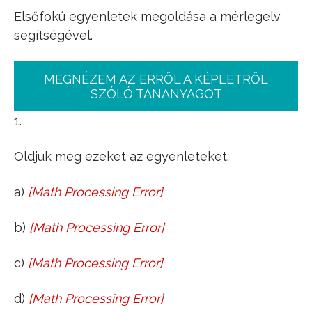
Elsőfokú egyenletek megoldása a mérlegelv
segítségével.
MEGNÉZEM AZ ERRŐL A KÉPLETRŐL
SZÓLÓ TANANYAGOT
1.
Oldjuk meg ezeket az egyenleteket.
a)
[
Math Processing Error
]
x
+
3
=
10
b)
[
Math Processing Error
]
3
x
+
4
=
x
+
10
c)
[
Math Processing Error
]
2
x
−
5
=
x
+
2
d)
[
Math Processing Error
]
2
x
−
4
=
5
−
x