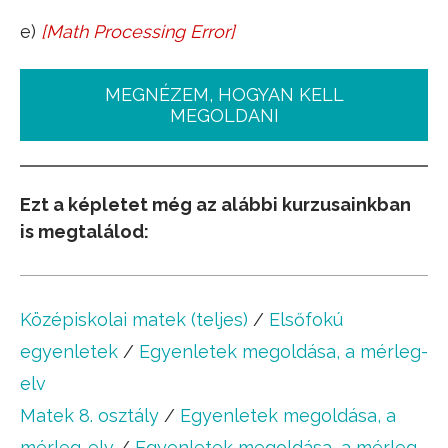
e)
[
Math Processing Error
]
5
x
−
3
=
4
+
x
MEGNÉZEM, HOGYAN KELL
MEGOLDANI
Ezt a képletet még az alábbi kurzusainkban
is megtalálod:
Középiskolai matek (teljes)
/
Elsőfokú
egyenletek
/
Egyenletek megoldása, a mérleg-
elv
Matek 8. osztály
/
Egyenletek megoldása, a
mérleg-elv
/
Egyenletek megoldása, a mérleg-