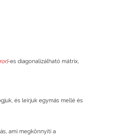
ror
]
-es diagonalizálható mátrix,
gjuk, és leírjuk egymás mellé és
tás, ami megkönnyíti a