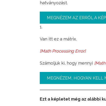
hatványozást.
0
…
…
…
…
0
0
…
λ
n
)
MEGNÉZEM AZ ERRŐL A KÉ
1.
Van itt ez a mátrix.
[
Math Processing Error
]
A
=
(
5
−
6
1
0
)
Számoljuk ki, hogy mennyi
[
Math 
A
10
MEGNÉZEM, HOGYAN KELL 
Ezt a képletet még az alábbi k