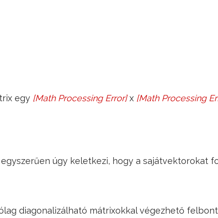
Jump to navigation
rix egy
[
Math Processing Error
]
x
[
Math Processing Er
n
n
egyszerűen úgy keletkezi, hogy a sajátvektorokat fo
rólag diagonalizálható mátrixokkal végezhető felbon