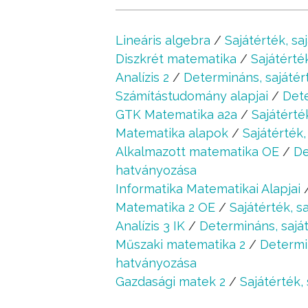
Lineáris algebra
/
Sajátérték, sa
Diszkrét matematika
/
Sajátérték
Analízis 2
/
Determináns, sajátér
Számítástudomány alapjai
/
Dete
GTK Matematika a2a
/
Sajátérté
Matematika alapok
/
Sajátérték,
Alkalmazott matematika OE
/
De
hatványozása
Informatika Matematikai Alapjai
Matematika 2 OE
/
Sajátérték, s
Analízis 3 IK
/
Determináns, saját
Műszaki matematika 2
/
Determin
hatványozása
Gazdasági matek 2
/
Sajátérték,