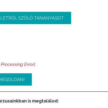
PLETRŐL SZÓLÓ TANANYAGOT
Processing Error
]
.
MEGOLDANI
urzusainkban is megtalálod: