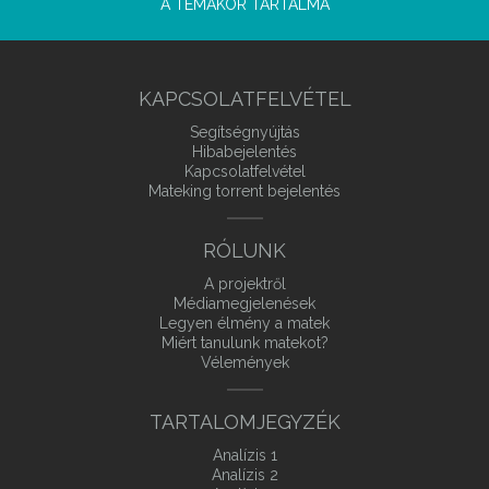
A TÉMAKÖR TARTALMA
KAPCSOLATFELVÉTEL
Segítségnyújtás
Hibabejelentés
Kapcsolatfelvétel
Mateking torrent bejelentés
RÓLUNK
A projektről
Médiamegjelenések
Legyen élmény a matek
Miért tanulunk matekot?
Vélemények
TARTALOMJEGYZÉK
Analízis 1
Analízis 2