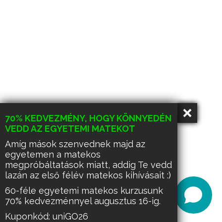
70% KEDVEZMÉNY, HOGY KÖNNYEDÉN
VEDD AZ EGYETEMI MATEKOT
Amíg mások szenvednek majd az
egyetemen a matekos
megpróbáltatások miatt, addig Te vedd
lazán az első félév matekos kihívásait :)
60-féle egyetemi matekos kurzusunk
70% kedvezménnyel augusztus 16-ig.
Kuponkód: uniGO26