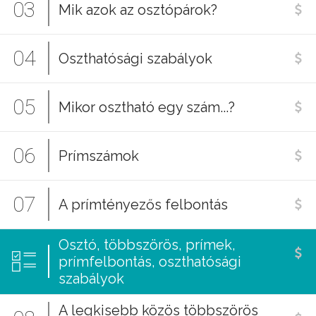
03
Mik azok az osztópárok?
04
Oszthatósági szabályok
05
Mikor osztható egy szám...?
06
Prímszámok
07
A prímtényezős felbontás
Osztó, többszörös, prímek,
prímfelbontás, oszthatósági
szabályok
A legkisebb közös többszörös