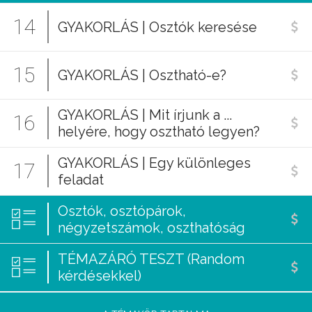
14
GYAKORLÁS | Osztók keresése
15
GYAKORLÁS | Osztható-e?
GYAKORLÁS | Mit írjunk a ...
16
helyére, hogy osztható legyen?
GYAKORLÁS | Egy különleges
17
feladat
Osztók, osztópárok,
négyzetszámok, oszthatóság
TÉMAZÁRÓ TESZT (Random
kérdésekkel)