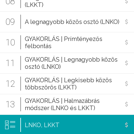
08
(LKKT)
09
A legnagyobb közös osztó (LNKO)
GYAKORLÁS | Prímtényezős
10
felbontás
GYAKORLÁS | Legnagyobb közös
11
osztó (LNKO)
GYAKORLÁS | Legkisebb közös
12
többszörös (LKKT)
GYAKORLÁS | Halmazábrás
13
módszer (LNKO és LKKT)
LNKO, LKKT