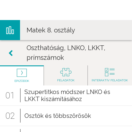
Jump to navigation
Matek 8. osztály
Oszthatóság, LNKO, LKKT,
prímszámok
FELADATOK
INTERAKTÍV FELADATOK
EPIZÓDOK
Szupertitkos módszer LNKO és
01
LKKT kiszámításához
02
Osztók és többszörösök