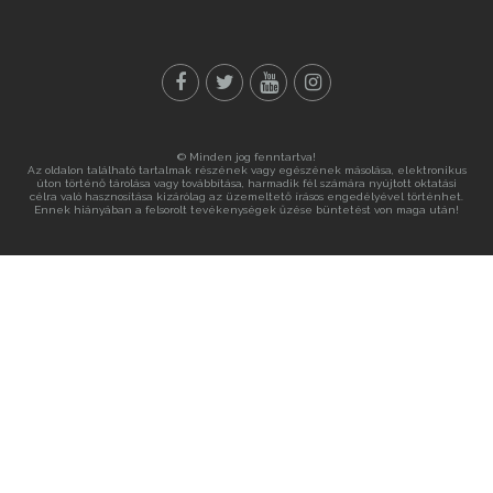
© Minden jog fenntartva!
Az oldalon található tartalmak részének vagy egészének másolása, elektronikus
úton történő tárolása vagy továbbítása, harmadik fél számára nyújtott oktatási
célra való hasznosítása kizárólag az üzemeltető írásos engedélyével történhet.
Ennek hiányában a felsorolt tevékenységek űzése büntetést von maga után!