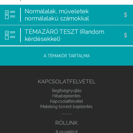
Normálalak, műveletek
normálalakú számokkal
TÉMAZÁRÓ TESZT (Random
kérdésekkel)
A TÉMAKÖR TARTALMA
KAPCSOLATFELVÉTEL
Segítségnyújtás
Hibabejelentés
Kapcsolatfelvétel
Mateking torrent bejelentés
RÓLUNK
A projektről