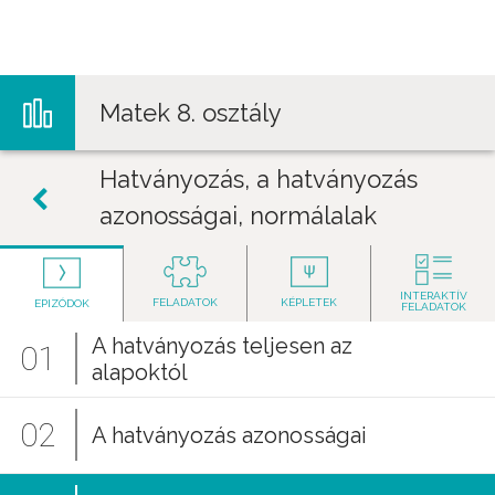
Jump to navigation
Matek 8. osztály
Hatványozás, a hatványozás
azonosságai, normálalak
INTERAKTÍV
FELADATOK
KÉPLETEK
EPIZÓDOK
FELADATOK
A hatványozás teljesen az
01
alapoktól
02
A hatványozás azonosságai