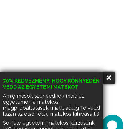
70% KEDVEZMÉNY, HOGY KÖNNYEDÉN
VEDD AZ EGYETEMI MATEKOT
Amíg mások szenvednek majd az
egyetemen a matekos
megpróbáltatások miatt, addig Te vedd
lazán az első félév matekos kihívásait :)
60-féle egyetemi matekos kurzusunk
70% kedvezménnyel augusztus 16-ig.