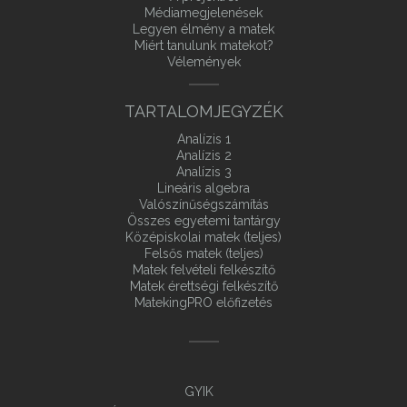
Médiamegjelenések
Legyen élmény a matek
Miért tanulunk matekot?
Vélemények
TARTALOMJEGYZÉK
Analízis 1
Analízis 2
Analízis 3
Lineáris algebra
Valószínűségszámítás
Összes egyetemi tantárgy
Középiskolai matek (teljes)
Felsős matek (teljes)
Matek felvételi felkészítő
Matek érettségi felkészítő
MatekingPRO előfizetés
GYIK