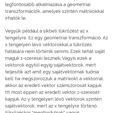
legfontosabb alkalmazása a geometriai
transzformációk, amelyek szintén mátrixokkal
írhatók le.
Vegyük például a síkbeli tükrözést az x
tengelyre. Ez egy geometriai transzformáció. Az
x tengelyen lévő vektorokkal a tükrözés
hatására nem történik semmi. Ezek tehát saját
maguk 1-szeresei lesznek. Vagyis ezek a
vektorok egytől egyig sajátvektorok, mert
teljesítik azt amit egy sajátvektornak tudnia
kell: ha megszorozzuk a mátrixokt a vektorral,
akkor az eredeti vektor számszorosát kapjuk.
Itt most éppen az eredeti vektor 1-szeresét
kapjuk. Az y tengelyen lévő vektorok szintén
sajátvektorok, mert az x tengelyre történő
tükrözéskor "megfordulnak" vagyis