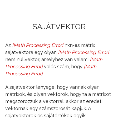
Jump to navigation
SAJÁTVEKTOR
Az
[
Math Processing Error
]
nxn-es mátrix
A
sajátvektora egy olyan
[
Math Processing Error
]
v
_
nem nullvektor, amelyhez van valami
[
Math
λ
Processing Error
]
valós szám, hogy
[
Math
A
⋅
v
_
=
λ
⋅
v
_
Processing Error
]
A sajátvektor lényege, hogy vannak olyan
mátrixok, és olyan vektorok, hogyha a mátrixot
megszorozzuk a vektorral, akkor az eredeti
vektornak egy számszorosát kapjuk. A
sajátvektorok és sajátértékek egyik