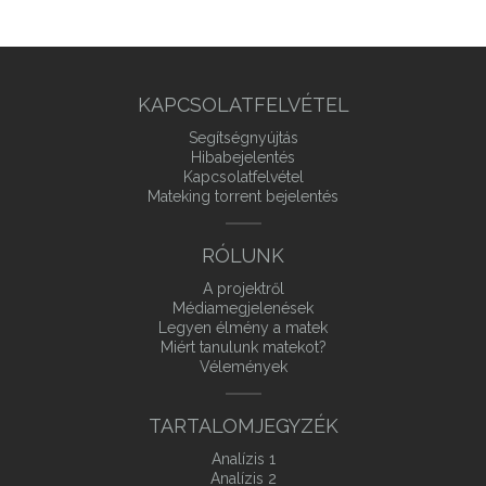
KAPCSOLATFELVÉTEL
Segítségnyújtás
Hibabejelentés
Kapcsolatfelvétel
Mateking torrent bejelentés
RÓLUNK
A projektről
Médiamegjelenések
Legyen élmény a matek
Miért tanulunk matekot?
Vélemények
TARTALOMJEGYZÉK
Analízis 1
Analízis 2