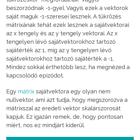
beszorzódnak -1-gyel. Vagyis ezek a vektorok
saját maguk -1-szeresei lesznek. A tükrözés
mátrixának tehát ezek lesznek a sajátvektorai:
az x tengely és az y tengely vektorai. Az x
tengelyen lévő sajátvektorokhoz tartozó
sajátérték az 1, míg az y tengelyen lévő
sajátvektorokhoz tartozó sajátérték a -1.
Mindez sokkal érthetőbb lesz, ha megnézed a
kapcsolódó epizódot.
Egy
mátrix
sajátvektora egy olyan nem
nullvektor, ami azt tudja, hogy megszorozva a
mátrixszal az eredeti vektor skalárszorosát
kapjuk. Ez igazán remek, de, hogy pontosan
miért, nos ez mindjárt kiderül.