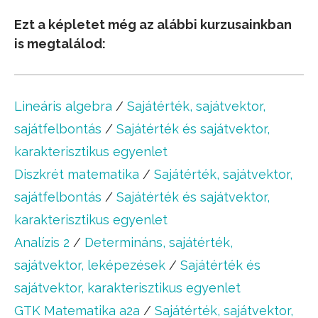
Ezt a képletet még az alábbi kurzusainkban
is megtalálod:
Lineáris algebra
/
Sajátérték, sajátvektor,
sajátfelbontás
/
Sajátérték és sajátvektor,
karakterisztikus egyenlet
Diszkrét matematika
/
Sajátérték, sajátvektor,
sajátfelbontás
/
Sajátérték és sajátvektor,
karakterisztikus egyenlet
Analízis 2
/
Determináns, sajátérték,
sajátvektor, leképezések
/
Sajátérték és
sajátvektor, karakterisztikus egyenlet
GTK Matematika a2a
/
Sajátérték, sajátvektor,