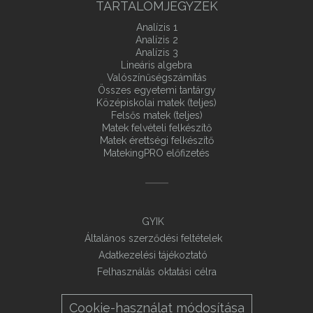
TARTALOMJEGYZÉK
Analízis 1
Analízis 2
Analízis 3
Lineáris algebra
Valószínűségszámítás
Összes egyetemi tantárgy
Középiskolai matek (teljes)
Felsős matek (teljes)
Matek felvételi felkészítő
Matek érettségi felkészítő
MatekingPRO előfizetés
GYIK
Általános szerződési feltételek
Adatkezelési tájékoztató
Felhasználás oktatási célra
Cookie-használat módosítása