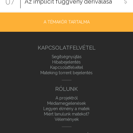
07
Az implicit függvény deriválása
A TÉMAKÖR TARTALMA
KAPCSOLATFELVÉTEL
Segítségnyújtás
Hibabejelentés
Kapcsolatfelvétel
Mateking torrent bejelentés
RÓLUNK
A projektről
Médiamegjelenések
Legyen élmény a matek
Miért tanulunk matekot?
Vélemények