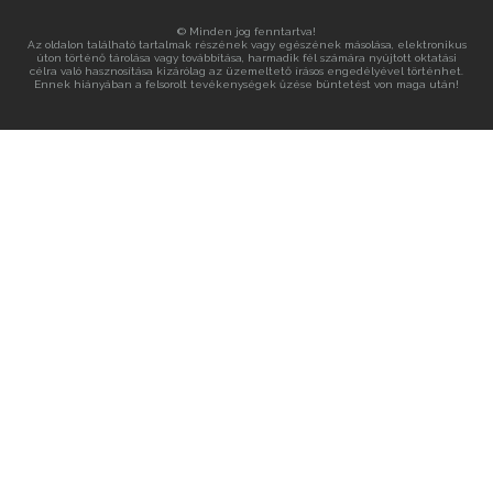
© Minden jog fenntartva!
Az oldalon található tartalmak részének vagy egészének másolása, elektronikus
úton történő tárolása vagy továbbítása, harmadik fél számára nyújtott oktatási
célra való hasznosítása kizárólag az üzemeltető írásos engedélyével történhet.
Ennek hiányában a felsorolt tevékenységek űzése büntetést von maga után!