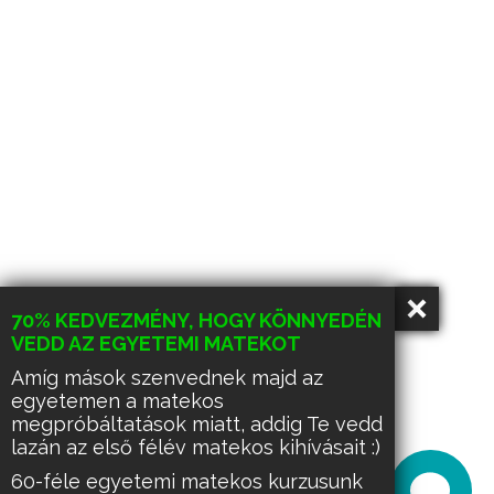
70% KEDVEZMÉNY, HOGY KÖNNYEDÉN
VEDD AZ EGYETEMI MATEKOT
Amíg mások szenvednek majd az
egyetemen a matekos
megpróbáltatások miatt, addig Te vedd
lazán az első félév matekos kihívásait :)
60-féle egyetemi matekos kurzusunk