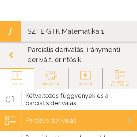
Jump to navigation
SZTE GTK Matematika 1
Parciális deriválás, iránymenti
derivált, érintősík
INTERAKTÍV
FELADATOK
KÉPLETEK
EPIZÓDOK
FELADATOK
Kétváltozós függvények és a
01
parciális deriválás
Parciális deriválás