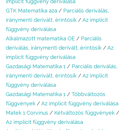
implicit függvény deriválása
GTK Matematika a2a
/
Parciális deriválás,
iránymenti derivált, érintősík
/
Az implicit
függvény deriválása
Alkalmazott matematika OE
/
Parciális
deriválás, iránymenti derivált, érintősík
/
Az
implicit függvény deriválása
Gazdasági Matematika 1
/
Parciális deriválás,
iránymenti derivált, érintősík
/
Az implicit
függvény deriválása
Gazdasági Matematika 1
/
Többváltozós
függvények
/
Az implicit függvény deriválása
Matek 1 Corvinus
/
Kétváltozós függvények
/
Az implicit függvény deriválása