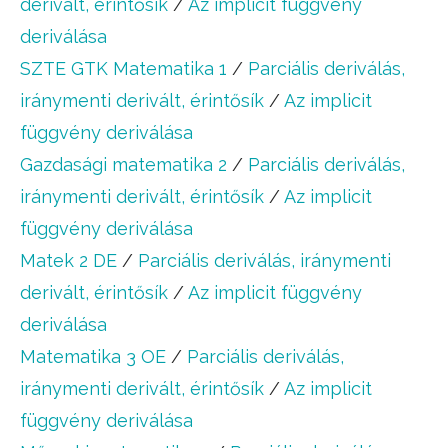
derivált, érintősík
/
Az implicit függvény
deriválása
SZTE GTK Matematika 1
/
Parciális deriválás,
iránymenti derivált, érintősík
/
Az implicit
függvény deriválása
Gazdasági matematika 2
/
Parciális deriválás,
iránymenti derivált, érintősík
/
Az implicit
függvény deriválása
Matek 2 DE
/
Parciális deriválás, iránymenti
derivált, érintősík
/
Az implicit függvény
deriválása
Matematika 3 OE
/
Parciális deriválás,
iránymenti derivált, érintősík
/
Az implicit
függvény deriválása