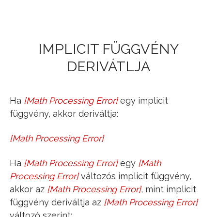
Jump to navigation
IMPLICIT FÜGGVÉNY
DERIVÁTLJA
Ha
[
Math Processing Error
]
egy implicit
F
(
x
,
y
)
=
0
függvény, akkor deriváltja:
[
Math Processing Error
]
δ
y
δ
x
=
−
F
x
′
(
x
,
y
)
F
y
′
Ha
[
Math Processing Error
]
egy
[
Math
F
(
x
1
,
x
2
,
n
(
x
,
y
)
δ
x
δ
y
=
−
F
y
′
Processing Error
]
változós implicit függvény,
…
,
x
n
+
1
)
=
0
(
x
,
y
)
F
x
′
akkor az
[
Math Processing Error
]
, mint implicit
x
i
(
x
,
y
)
függvény deriváltja az
[
Math Processing Error
]
x
j
változó szerint: