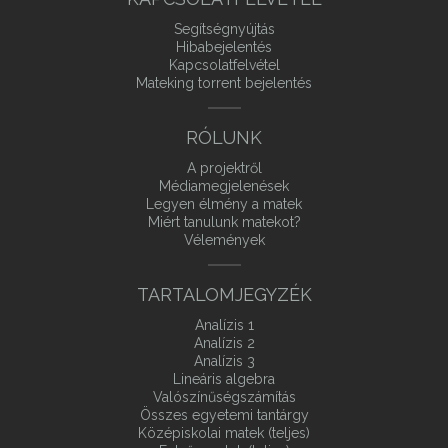
Segítségnyújtás
Hibabejelentés
Kapcsolatfelvétel
Mateking torrent bejelentés
RÓLUNK
A projektről
Médiamegjelenések
Legyen élmény a matek
Miért tanulunk matekot?
Vélemények
TARTALOMJEGYZÉK
Analízis 1
Analízis 2
Analízis 3
Lineáris algebra
Valószínűségszámítás
Összes egyetemi tantárgy
Középiskolai matek (teljes)