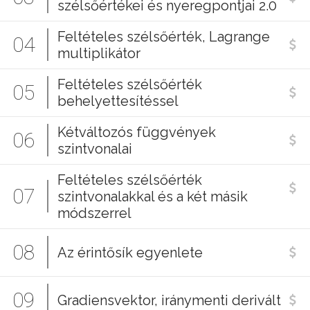
szélsőértékei és nyeregpontjai 2.0
Feltételes szélsőérték, Lagrange
04
multiplikátor
Feltételes szélsőérték
05
behelyettesítéssel
Kétváltozós függvények
06
szintvonalai
Feltételes szélsőérték
07
szintvonalakkal és a két másik
módszerrel
08
Az érintősík egyenlete
09
Gradiensvektor, iránymenti derivált