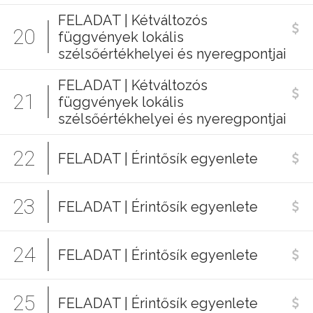
FELADAT | Kétváltozós
20
függvények lokális
szélsőértékhelyei és nyeregpontjai
FELADAT | Kétváltozós
21
függvények lokális
szélsőértékhelyei és nyeregpontjai
22
FELADAT | Érintősík egyenlete
23
FELADAT | Érintősík egyenlete
24
FELADAT | Érintősík egyenlete
25
FELADAT | Érintősík egyenlete