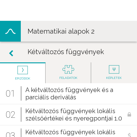
Jump to navigation
Matematikai alapok 2
Kétváltozós függvények
FELADATOK
KÉPLETEK
EPIZÓDOK
A kétváltozós függvények és a
01
parciális deriválás
Kétváltozós függvények lokális
02
szélsőértékei és nyeregpontjai 1.0
Kétváltozós függvények lokális
03