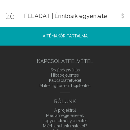
26
FELADAT | Érintősík egyenlete
A TÉMAKÖR TARTALMA
KAPCSOLATFELVÉTEL
Segítségnyújtás
Hibabejelentés
Kapcsolatfelvétel
Mateking torrent bejelentés
RÓLUNK
A projektről
Médiamegjelenések
Legyen élmény a matek
Miért tanulunk matekot?