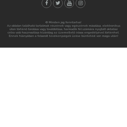
© Minden jog fenntartva!
Az oldalon található tartalmak részének vagy egészének másolása, elektronikus
úton történő tárolása vagy továbbítása, harmadik fél számára nyújtott oktatási
célra való hasznosítása kizárólag az üzemeltető írásos engedélyével történhet.
Ennek hiányában a felsorolt tevékenységek űzése büntetést von maga után!