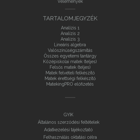
Vélemények
TARTALOMJEGYZÉK
Analízis 1
Analízis 2
Analízis 3
Lineáris algebra
Valószínűségszámítás
Összes egyetemi tantárgy
Középiskolai matek (teljes)
Felsős matek (teljes)
Matek felvételi felkészítő
Matek érettségi felkészítő
MatekingPRO előfizetés
GYIK
Általános szerződési feltételek
Adatkezelési tájékoztató
Felhasználás oktatási célra