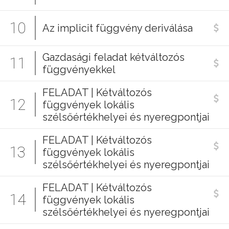
10
Az implicit függvény deriválása
Gazdasági feladat kétváltozós
11
függvényekkel
FELADAT | Kétváltozós
12
függvények lokális
szélsőértékhelyei és nyeregpontjai
FELADAT | Kétváltozós
13
függvények lokális
szélsőértékhelyei és nyeregpontjai
FELADAT | Kétváltozós
14
függvények lokális
szélsőértékhelyei és nyeregpontjai