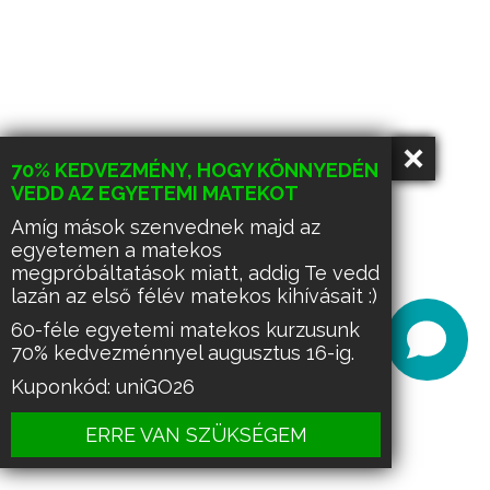
70% KEDVEZMÉNY, HOGY KÖNNYEDÉN
VEDD AZ EGYETEMI MATEKOT
Amíg mások szenvednek majd az
egyetemen a matekos
megpróbáltatások miatt, addig Te vedd
lazán az első félév matekos kihívásait :)
60-féle egyetemi matekos kurzusunk
70% kedvezménnyel augusztus 16-ig.
Kuponkód: uniGO26
ERRE VAN SZÜKSÉGEM