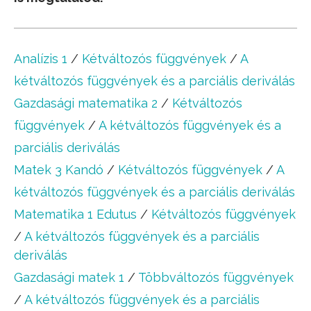
Analízis 1
/
Kétváltozós függvények
/
A
kétváltozós függvények és a parciális deriválás
Gazdasági matematika 2
/
Kétváltozós
függvények
/
A kétváltozós függvények és a
parciális deriválás
Matek 3 Kandó
/
Kétváltozós függvények
/
A
kétváltozós függvények és a parciális deriválás
Matematika 1 Edutus
/
Kétváltozós függvények
/
A kétváltozós függvények és a parciális
deriválás
Gazdasági matek 1
/
Többváltozós függvények
/
A kétváltozós függvények és a parciális