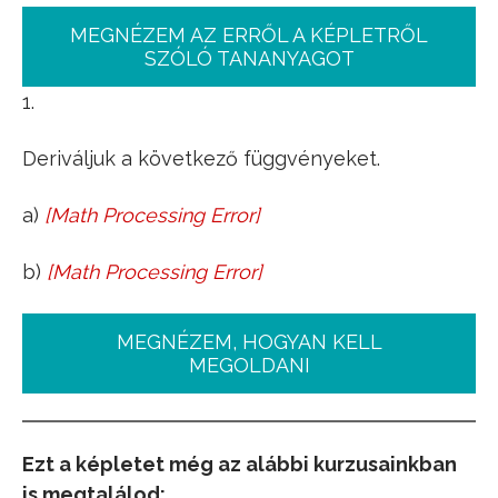
MEGNÉZEM AZ ERRŐL A KÉPLETRŐL
SZÓLÓ TANANYAGOT
1.
Deriváljuk a következő függvényeket.
a)
[
Math Processing Error
]
f
(
x
,
y
)
=
x
5
+
y
6
+
x
y
3
−
x
3
y
4
+
12
b)
[
Math Processing Error
]
f
(
x
,
y
)
=
x
4
+
y
2
+
2
x
y
6
−
x
3
y
4
MEGNÉZEM, HOGYAN KELL
MEGOLDANI
Ezt a képletet még az alábbi kurzusainkban
is megtalálod: