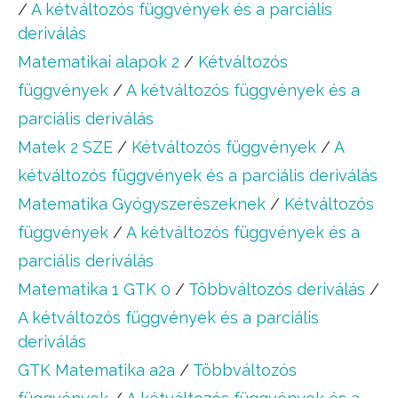
/
A kétváltozós függvények és a parciális
deriválás
Matematikai alapok 2
/
Kétváltozós
függvények
/
A kétváltozós függvények és a
parciális deriválás
Matek 2 SZE
/
Kétváltozós függvények
/
A
kétváltozós függvények és a parciális deriválás
Matematika Gyógyszerészeknek
/
Kétváltozós
függvények
/
A kétváltozós függvények és a
parciális deriválás
Matematika 1 GTK 0
/
Többváltozós deriválás
/
A kétváltozós függvények és a parciális
deriválás
GTK Matematika a2a
/
Többváltozós