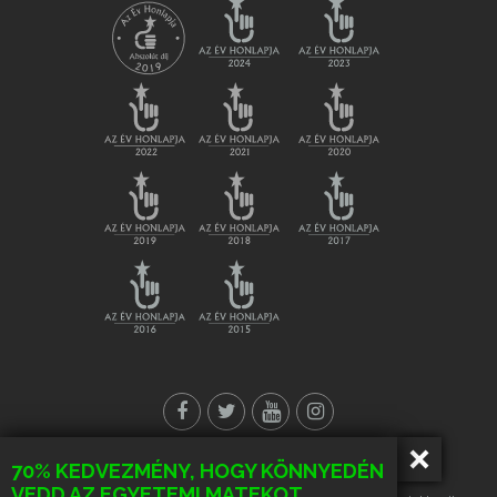
70% KEDVEZMÉNY, HOGY KÖNNYEDÉN
© Minden jog fenntartva!
VEDD AZ EGYETEMI MATEKOT