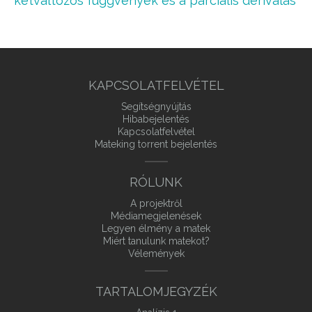
kétváltozós függvények és a parciális deriválás
KAPCSOLATFELVÉTEL
Segítségnyújtás
Hibabejelentés
Kapcsolatfelvétel
Mateking torrent bejelentés
RÓLUNK
A projektről
Médiamegjelenések
Legyen élmény a matek
Miért tanulunk matekot?
Vélemények
TARTALOMJEGYZÉK