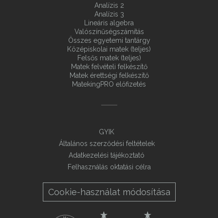
Analízis 2
Analízis 3
Lineáris algebra
Valószínűségszámítás
Összes egyetemi tantárgy
Középiskolai matek (teljes)
Felsős matek (teljes)
Matek felvételi felkészítő
Matek érettségi felkészítő
MatekingPRO előfizetés
GYIK
Általános szerződési feltételek
Adatkezelési tájékoztató
Felhasználás oktatási célra
Cookie-használat módosítása