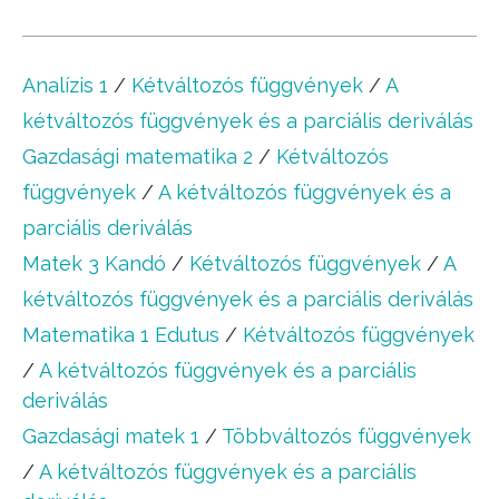
Analízis 1
/
Kétváltozós függvények
/
A
kétváltozós függvények és a parciális deriválás
Gazdasági matematika 2
/
Kétváltozós
függvények
/
A kétváltozós függvények és a
parciális deriválás
Matek 3 Kandó
/
Kétváltozós függvények
/
A
kétváltozós függvények és a parciális deriválás
Matematika 1 Edutus
/
Kétváltozós függvények
/
A kétváltozós függvények és a parciális
deriválás
Gazdasági matek 1
/
Többváltozós függvények
/
A kétváltozós függvények és a parciális