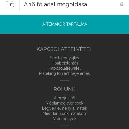
16
A 16 feladat megoldása
A TÉMAKÖR TARTALMA
KAPCSOLATFELVÉTEL
Segítségnyújtás
Hibabejelentés
Kapcsolatfelvétel
Mateking torrent bejelentés
RÓLUNK
A projektről
Médiamegjelenések
Legyen élmény a matek
Miért tanulunk matekot?
Vélemények