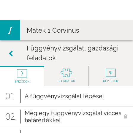
Jump to navigation
Matek 1 Corvinus
Függvényvizsgálat, gazdasági
feladatok
FELADATOK
KÉPLETEK
EPIZÓDOK
01
A függvényvizsgálat lépései
Még egy függvényvizsgálat vicces
02
határértékkel