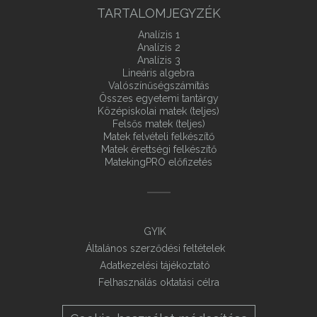
TARTALOMJEGYZÉK
Analízis 1
Analízis 2
Analízis 3
Lineáris algebra
Valószínűségszámítás
Összes egyetemi tantárgy
Középiskolai matek (teljes)
Felsős matek (teljes)
Matek felvételi felkészítő
Matek érettségi felkészítő
MatekingPRO előfizetés
GYIK
Általános szerződési feltételek
Adatkezelési tájékoztató
Felhasználás oktatási célra