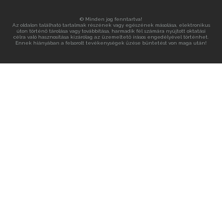
© Minden jog fenntartva!
Az oldalon található tartalmak részének vagy egészének másolása, elektronikus
úton történő tárolása vagy továbbítása, harmadik fél számára nyújtott oktatási
célra való hasznosítása kizárólag az üzemeltető írásos engedélyével történhet.
Ennek hiányában a felsorolt tevékenységek űzése büntetést von maga után!