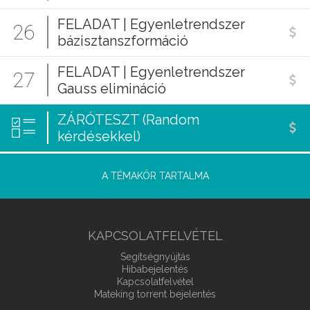
FELADAT | Egyenletrendszer
26
bázisztanszformáció
FELADAT | Egyenletrendszer
27
Gauss elimináció
ZÁRÓTESZT (Random
kérdésekkel)
A TÉMAKÖR TARTALMA
KAPCSOLATFELVÉTEL
Segítségnyújtás
Hibabejelentés
Kapcsolatfelvétel
Mateking torrent bejelentés