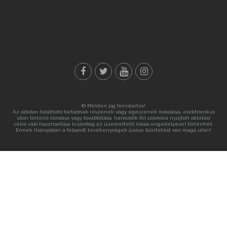
© Minden jog fenntartva!
Az oldalon található tartalmak részének vagy egészének másolása, elektronikus
úton történő tárolása vagy továbbítása, harmadik fél számára nyújtott oktatási
célra való hasznosítása kizárólag az üzemeltető írásos engedélyével történhet.
Ennek hiányában a felsorolt tevékenységek űzése büntetést von maga után!