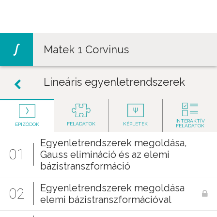
Jump to navigation
Matek 1 Corvinus
Lineáris egyenletrendszerek
INTERAKTÍV
FELADATOK
KÉPLETEK
EPIZÓDOK
FELADATOK
Egyenletrendszerek megoldása,
01
Gauss elimináció és az elemi
bázistranszformáció
Egyenletrendszerek megoldása
02
elemi bázistranszformációval