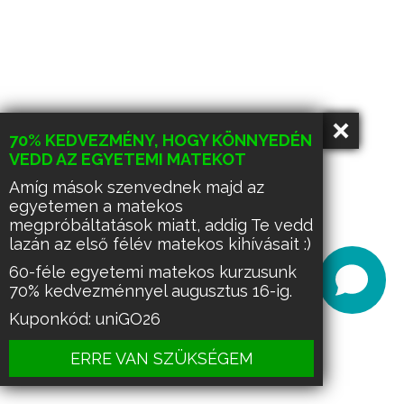
70% KEDVEZMÉNY, HOGY KÖNNYEDÉN
VEDD AZ EGYETEMI MATEKOT
Amíg mások szenvednek majd az
egyetemen a matekos
megpróbáltatások miatt, addig Te vedd
lazán az első félév matekos kihívásait :)
60-féle egyetemi matekos kurzusunk
70% kedvezménnyel augusztus 16-ig.
Kuponkód: uniGO26
ERRE VAN SZÜKSÉGEM