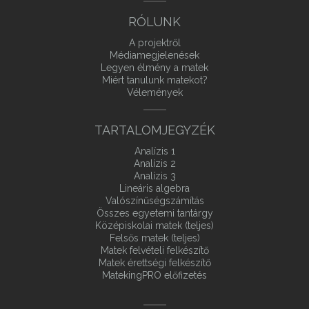
RÓLUNK
A projektről
Médiamegjelenések
Legyen élmény a matek
Miért tanulunk matekot?
Vélemények
TARTALOMJEGYZÉK
Analízis 1
Analízis 2
Analízis 3
Lineáris algebra
Valószínűségszámítás
Összes egyetemi tantárgy
Középiskolai matek (teljes)
Felsős matek (teljes)
Matek felvételi felkészítő
Matek érettségi felkészítő
MatekingPRO előfizetés