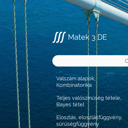
Matek 3 DE
Valszám alapok,
Kombinatorika
Teljes valószínűség tétele,
Bayes tétel
Eloszlás, eloszlásfüggvény,
sűrűségfüggvény