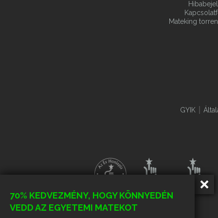
Hibabeje
Kapcsolatf
Mateking torren
GYIK
Álta
70% KEDVEZMÉNY, HOGY KÖNNYEDÉN
VEDD AZ EGYETEMI MATEKOT