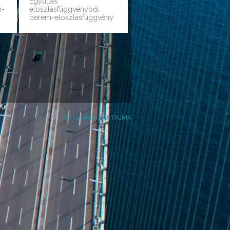
Együttes
m-
eloszlásfüggvényből
perem-eloszlásfüggvény
A TÉMAKÖR TARTALMA