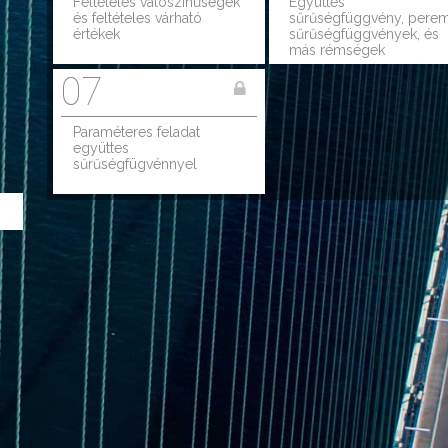
Feltételes valószínűségek
Együttes
és feltételes várható
sűrűségfüggvény, pere
értékek
sűrűségfüggvények, és
más rémségek
07
Paraméteres feladat
együttes
sűrűségfügvénnyel