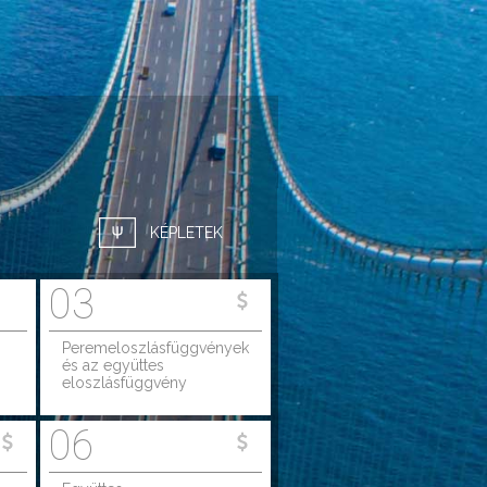
KÉPLETEK
03
Peremeloszlásfüggvények
és az együttes
eloszlásfüggvény
06