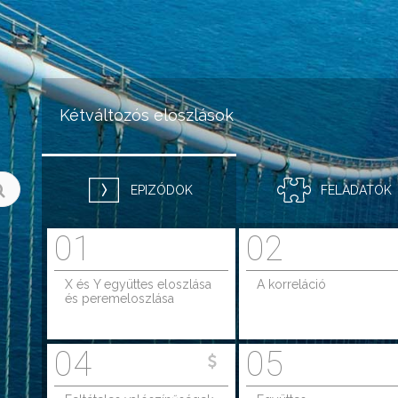
Jump to navigation
Kétváltozós eloszlások
EPIZÓDOK
FELADATOK
01
02
X és Y együttes eloszlása
A korreláció
és peremeloszlása
04
05