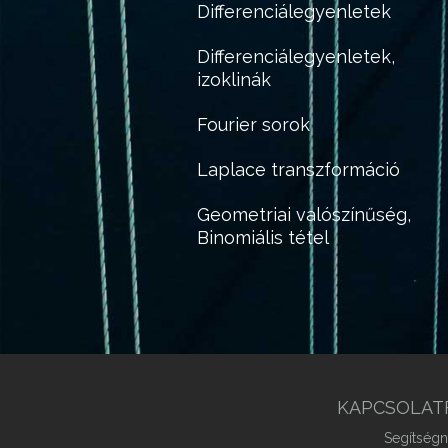
Differenciálegyenletek
Differenciálegyenletek,
izoklinák
Fourier sorok
Laplace transzformáció
Geometriai valószínűség,
Binomiális tétel
KAPCSOLAT
Segítségn