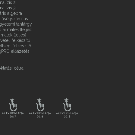
nalízis 2
nalízis 3
áris algebra
ínűségszámítás
gyetemi tantárgy
ai matek (teljes)
matek (teljes)
vételi felkészítő
ttségi felkészítő
gPRO előfizetés
ktatási célra