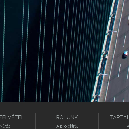
FELVÉTEL
RÓLUNK
TARTA
yújtás
A projektről
A