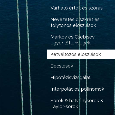
Várható érték és szórás
Nevezetes diszkrét és
folytonos eloszlások
Markov és Csebisev
egyenlőtlenségek
Kétváltozós eloszlások
Becslések
Hipotézisvizsgálat
Interpolációs polinomok
Sorok & hatványsorok &
Taylor-sorok