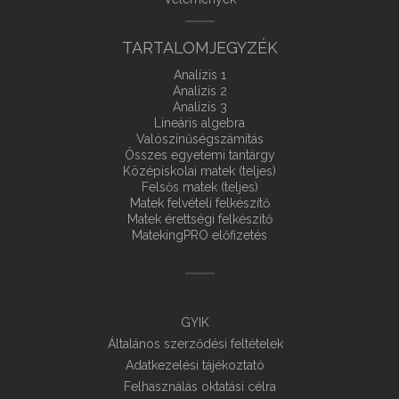
TARTALOMJEGYZÉK
Analízis 1
Analízis 2
Analízis 3
Lineáris algebra
Valószínűségszámítás
Összes egyetemi tantárgy
Középiskolai matek (teljes)
Felsős matek (teljes)
Matek felvételi felkészítő
Matek érettségi felkészítő
MatekingPRO előfizetés
GYIK
Általános szerződési feltételek
Adatkezelési tájékoztató
Felhasználás oktatási célra