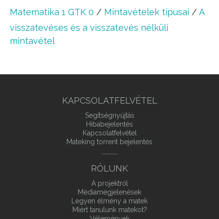
Matematika 1 GTK 0
/
Mintavételek típusai
/
A
visszatevéses és a visszatevés nélküli
mintavétel
KAPCSOLATFELVÉTEL
Segítségnyújtás
Hibabejelentés
Kapcsolatfelvétel
Mateking torrent bejelentés
RÓLUNK
A projektről
Médiamegjelenések
Legyen élmény a matek
Miért tanulunk matekot?
Vélemények