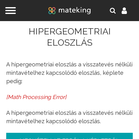
Jump to navigation
HIPERGEOMETRIAI
ELOSZLÁS
A hipergeometriai eloszlás a visszatevés nélküli
mintavételhez kapcsolódó eloszlás, képlete
pedig:
[
Math Processing Error
]
P
(
X
=
k
)
=
\mathchoice
(
(
(
(
K
k
\mathchoice
)
)
)
)
⋅
\mathcho
A hipergeometriai eloszlás a visszatevés nélküli
mintavételhez kapcsolódó eloszlás.