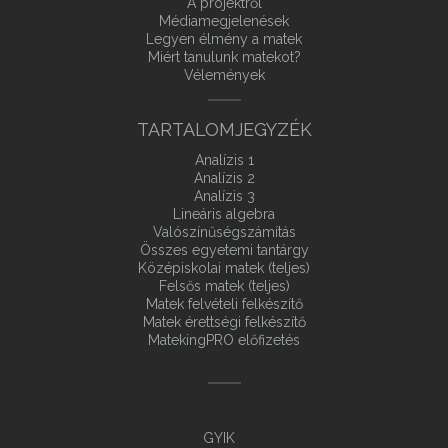
A projektről
Médiamegjelenések
Legyen élmény a matek
Miért tanulunk matekot?
Vélemények
TARTALOMJEGYZÉK
Analízis 1
Analízis 2
Analízis 3
Lineáris algebra
Valószínűségszámítás
Összes egyetemi tantárgy
Középiskolai matek (teljes)
Felsős matek (teljes)
Matek felvételi felkészítő
Matek érettségi felkészítő
MatekingPRO előfizetés
GYIK