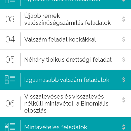
Újabb remek
03
valószínűségszámítás feladatok
04
Valszám feladat kockákkal
05
Néhány tipikus érettségi feladat
Izgalmasabb valszám feladatok
Visszatevéses és visszatevés
06
nélküli mintavétel, a Binomiális
eloszlás
Mintavételes feladatok