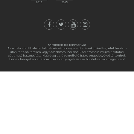
© Minden jog fenntartva!
Az oldalon található tartalmak részének vagy egészének másolása, elektronikus
úton történő tárolása vagy továbbítása, harmadik fél számára nyújtott oktatási
célra való hasznosítása kizárólag az üzemeltető írásos engedélyével történhet.
Ennek hiányában a felsorolt tevékenységek űzése büntetést von maga után!