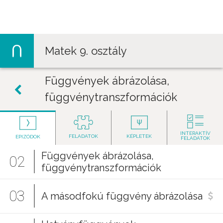
Jump to navigation
Matek 9. osztály
Függvények ábrázolása,
függvénytranszformációk
INTERAKTÍV
FELADATOK
KÉPLETEK
EPIZÓDOK
FELADATOK
Függvények ábrázolása,
02
függvénytranszformációk
03
A másodfokú függvény ábrázolása