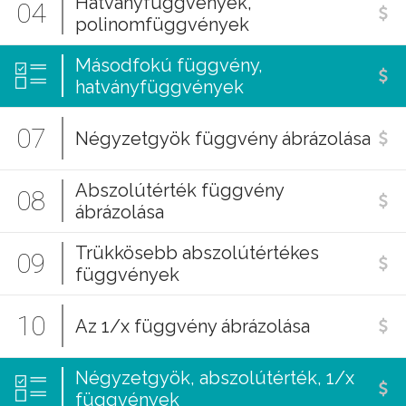
Hatványfüggvények,
04
polinomfüggvények
Másodfokú függvény,
hatványfüggvények
07
Négyzetgyök függvény ábrázolása
Abszolútérték függvény
08
ábrázolása
Trükkösebb abszolútértékes
09
függvények
10
Az 1/x függvény ábrázolása
Négyzetgyök, abszolútérték, 1/x
függvények