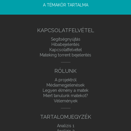
A TÉMAKÖR TARTALMA
KAPCSOLATFELVÉTEL
Segítségnyújtás
Hibabejelentés
Kapcsolatfelvétel
Mateking torrent bejelentés
RÓLUNK
A projektről
Médiamegjelenések
Legyen élmény a matek
Miért tanulunk matekot?
Vélemények
TARTALOMJEGYZÉK
Analízis 1