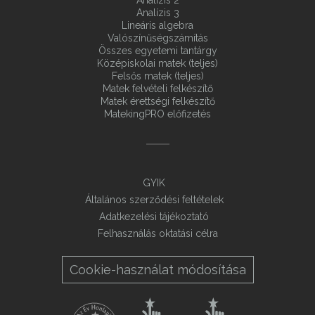
Analízis 2
Analízis 3
Lineáris algebra
Valószínűségszámítás
Összes egyetemi tantárgy
Középiskolai matek (teljes)
Felsős matek (teljes)
Matek felvételi felkészítő
Matek érettségi felkészítő
MatekingPRO előfizetés
GYIK
Általános szerződési feltételek
Adatkezelési tájékoztató
Felhasználás oktatási célra
Cookie-használat módosítása