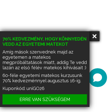
70% KEDVEZMÉNY, HOGY KÖNNYEDÉN
VEDD AZ EGYETEMI MATEKOT
Amíg mások szenvednek majd az
egyetemen a matekos
megpróbáltatások miatt, addig Te vedd
lazán az első félév matekos kihívásait :)
60-féle egyetemi matekos kurzusunk
70% kedvezménnyel augusztus 16-ig.
Kuponkód: uniGO26
ERRE VAN SZÜKSÉGEM