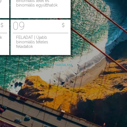
ny
Binomiális tétel és
binomiális együtthatók
09
ek
FELADAT | Újabb
binomiális tételes
feladatok
A TÉMAKÖR TARTALMA