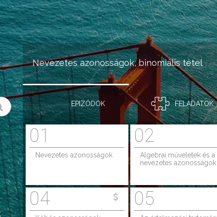
Jump to navigation
Nevezetes azonosságok, binomiális tétel
EPIZÓDOK
FELADATOK
01
02
Nevezetes azonosságok
Algebrai műveletek és a
nevezetes azonosságok
04
05
k