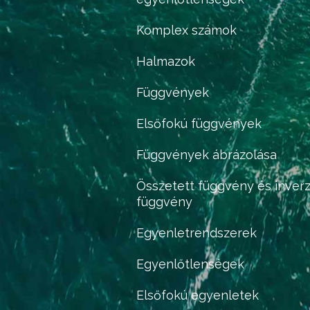
Komplex számok
Halmazok
Függvények
Elsőfokú függvények
Függvények ábrázolása
Összetett függvény és inver
függvény
Egyenletrendszerek
Egyenlőtlenségek
Elsőfokú egyenletek