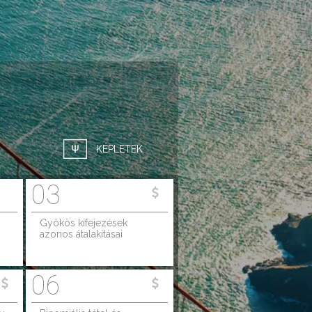
KÉPLETEK
03
Gyökös kifejezések
azonos átalakításai
06