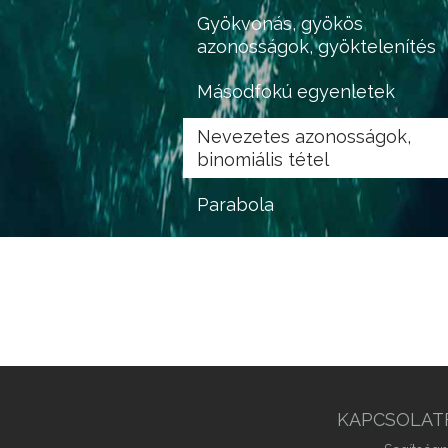
Gyökvonás, gyökös
azonosságok, gyöktelenítés
Másodfokú egyenletek
Nevezetes azonosságok,
binomiális tétel
Parabola
Polinomok
KAPCSOLAT