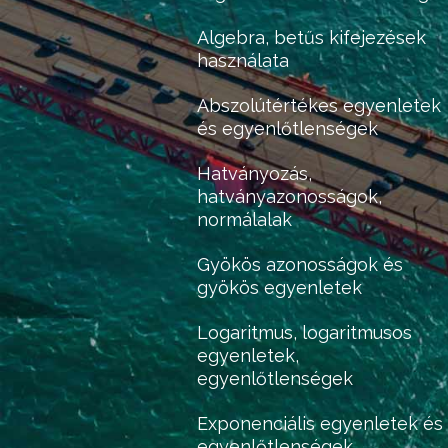
Algebra, betűs kifejezések
használata
Abszolútértékes egyenletek
és egyenlőtlenségek
Hatványozás,
hatványazonosságok,
normálalak
Gyökös azonosságok és
gyökös egyenletek
Logaritmus, logaritmusos
egyenletek,
egyenlőtlenségek
Exponenciális egyenletek és
egyenlőtlenségek