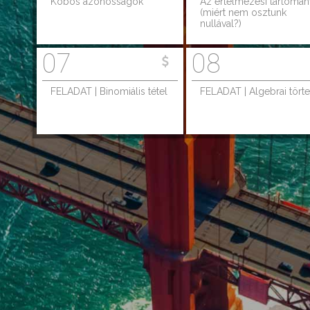
Köbös azonosságok
Az értelmezési tartomá
(miért nem osztunk
nullával?)
07
08
FELADAT | Binomiális tétel
FELADAT | Algebrai tört