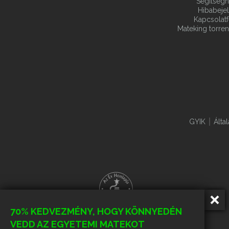
Segítségn
Hibabeje
Kapcsolatf
Mateking torren
GYIK
Álta
70% KEDVEZMÉNY, HOGY KÖNNYEDÉN
VEDD AZ EGYETEMI MATEKOT