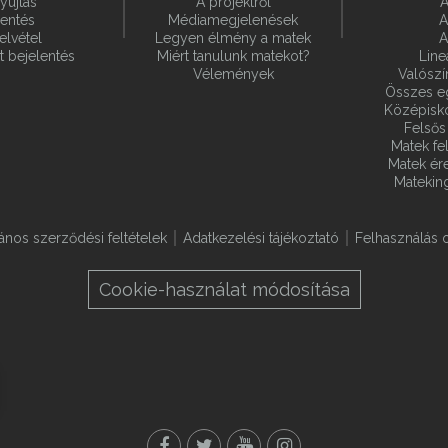
yújtás
A projektről
A
lentés
Médiamegjelenések
A
elvétel
Legyen élmény a matek
A
t bejelentés
Miért tanulunk matekot?
Line
Vélemények
Valósz
Összes e
Középiskol
Felsős 
Matek fel
Matek ére
Matekin
lános szerződési feltételek
Adatkezelési tájékoztató
Felhasználás o
Cookie-használat módosítása