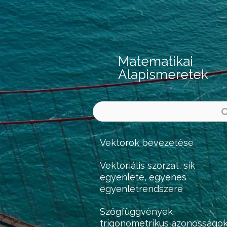
Matematikai
Alapismeretek
Vektorok bevezetése
Vektoriális szorzat, sík
egyenlete, egyenes
egyenletrendszere
Szögfüggvények,
trigonometrikus azonosságo