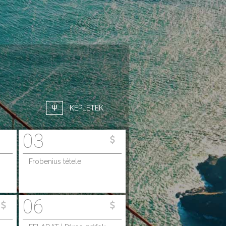
KÉPLETEK
03
Frobenius tétele
06