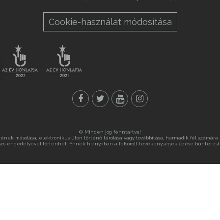
Cookie-használat módosítása
© Minden jog fenntartva!
nek másolása, elektronikus úton történő tárolása vagy továbbítása, harmadik fél számára ny
sos engedélyével történhet. Ennek hiányában a felsorolt tevékenységek űzése büntetést