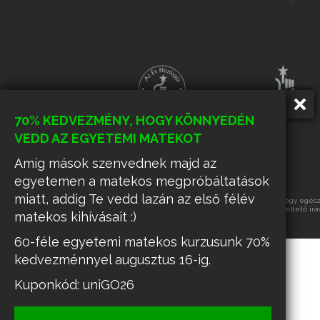
70% KEDVEZMÉNY, HOGY KÖNNYEDÉN
VEDD AZ EGYETEMI MATEKOT
Amíg mások szenvednek majd az
egyetemen a matekos megpróbáltatások
miatt, addig Te vedd lazán az első félév
Az oldalon található tartalmak részének vagy egészé
üzemeltető írá
matekos kihívásait :)
60-féle egyetemi matekos kurzusunk 70%
kedvezménnyel augusztus 16-ig.
Kuponkód: uniGO26