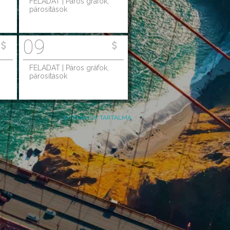
FELADAT | Páros gráfok,
párosítások
09
FELADAT | Páros gráfok,
párosítások
A TÉMAKÖR TARTALMA