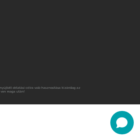
újtott oktatási célra való hasznosítása kizárólag az
 von maga után!