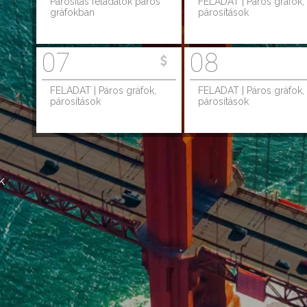
Párosítás feladatok páros
FELADAT | Páros gráfok,
gráfokban
párosítások
07
08
FELADAT | Páros gráfok,
FELADAT | Páros gráfok,
párosítások
párosítások
k