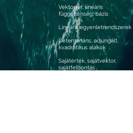
Vektortér, lineáris
függetlenség, bázis
Lineáris egyenletrendszerek
Determináns, adjungált,
kvadratikus alakok
Sajátérték, sajátvektor,
sajátfelbontás
Lineáris leképezések
Komplex számok
Polinomok
Interpolációs polinomok