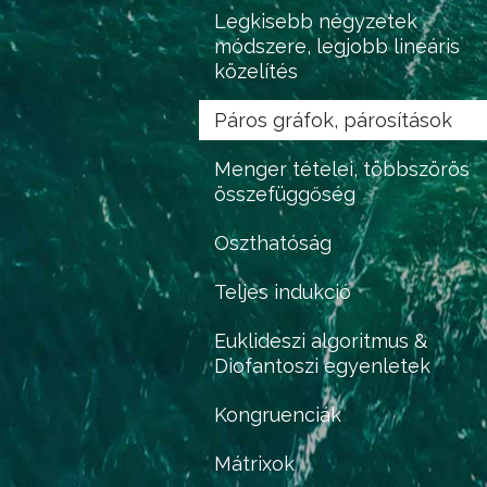
Legkisebb négyzetek
módszere, legjobb lineáris
közelítés
Páros gráfok, párosítások
Menger tételei, többszörös
összefüggőség
Oszthatóság
Teljes indukció
Euklideszi algoritmus &
Diofantoszi egyenletek
Kongruenciák
Mátrixok