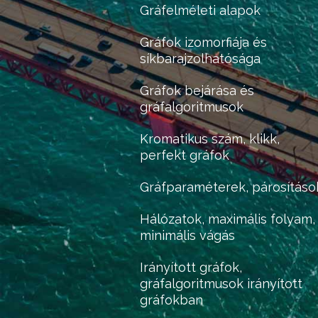
Gráfelméleti alapok
Gráfok izomorfiája és
síkbarajzolhatósága
Gráfok bejárása és
gráfalgoritmusok
Kromatikus szám, klikk,
perfekt gráfok
Gráfparaméterek, párosításo
Hálózatok, maximális folyam,
minimális vágás
Irányított gráfok,
gráfalgoritmusok irányított
gráfokban