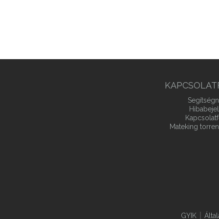
Csoportok, gyűrűk, testek
KAPCSOLAT
Segítségn
Hibabeje
Kapcsolatf
Mateking torren
GYIK
Álta