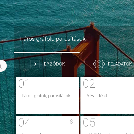
Jump to navigation
Páros gráfok, párosítások
EPIZÓDOK
FELADATOK
01
02
Páros gráfok, párosítások
A Hall tétel
04
05