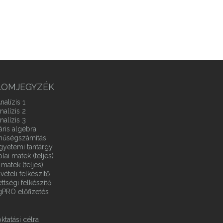
LOMJEGYZÉK
nalízis 1
nalízis 2
nalízis 3
áris algebra
ínűségszámítás
gyetemi tantárgy
ai matek (teljes)
matek (teljes)
vételi felkészítő
ttségi felkészítő
gPRO előfizetés
ktatási célra