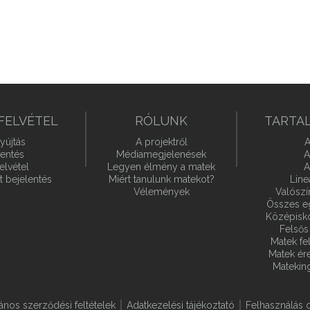
FELVÉTEL
RÓLUNK
TARTA
yújtás
A projektről
A
lentés
Médiamegjelenések
A
elvétel
Legyen élmény a matek
A
t bejelentés
Miért tanulunk matekot?
Line
Vélemények
Valósz
Összes e
Középiskol
Felsős 
Matek fel
Matek ére
Matekin
lános szerződési feltételek
Adatkezelési tájékoztató
Felhasználás o