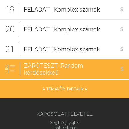
19
FELADAT | Komplex számok
20
FELADAT | Komplex számok
21
FELADAT | Komplex számok
ZÁRÓTESZT (Random
kérdésekkel)
A TÉMAKÖR TARTALMA
KAPCSOLATFELVÉTEL
Segítségnyújtás
Hibabejelentés