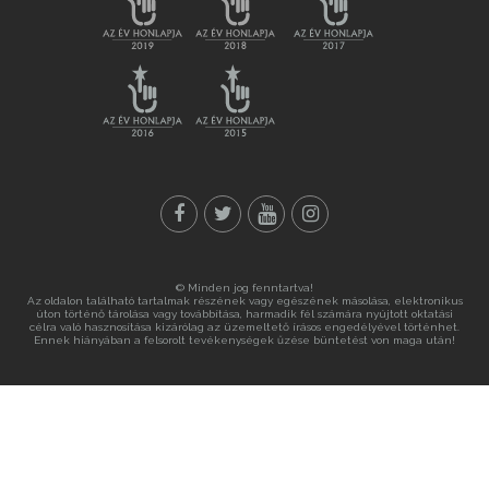
© Minden jog fenntartva!
Az oldalon található tartalmak részének vagy egészének másolása, elektronikus
úton történő tárolása vagy továbbítása, harmadik fél számára nyújtott oktatási
célra való hasznosítása kizárólag az üzemeltető írásos engedélyével történhet.
Ennek hiányában a felsorolt tevékenységek űzése büntetést von maga után!