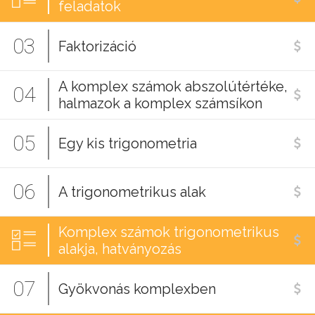
feladatok
03
Faktorizáció
A komplex számok abszolútértéke,
04
halmazok a komplex számsíkon
05
Egy kis trigonometria
06
A trigonometrikus alak
Komplex számok trigonometrikus
alakja, hatványozás
07
Gyökvonás komplexben