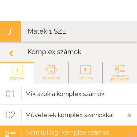
Jump to navigation
Matek 1 SZE
Komplex számok
INTERAKTÍV
FELADATOK
KÉPLETEK
EPIZÓDOK
FELADATOK
01
Mik azok a komplex számok
02
Műveletek komplex számokkal
Nem túl izgi komplex számos