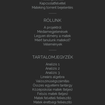
Kapcsolatfelvétel
Mateking torrent bejelentés
RÓLUNK
A projektről
Médiamegjelenések
Legyen élmény a matek
Miért tanulunk matekot?
Vélemények
TARTALOMJEGYZÉK
Analízis 1
Analízis 2
Analízis 3
Lineáris algebra
Valószínűségszámítás
Összes egyetemi tantárgy
Középiskolai matek (teljes)
Felsős matek (teljes)
Matek felvételi felkészítő
Matek érettségi felkészítő