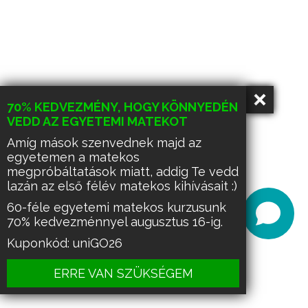
70% KEDVEZMÉNY, HOGY KÖNNYEDÉN
VEDD AZ EGYETEMI MATEKOT
Amíg mások szenvednek majd az
egyetemen a matekos
megpróbáltatások miatt, addig Te vedd
lazán az első félév matekos kihívásait :)
60-féle egyetemi matekos kurzusunk
70% kedvezménnyel augusztus 16-ig.
Kuponkód: uniGO26
ERRE VAN SZÜKSÉGEM