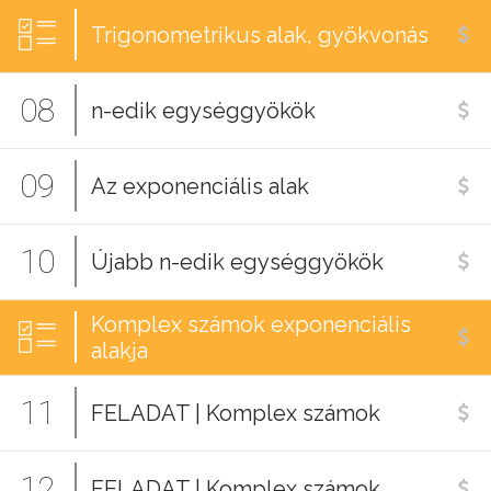
Trigonometrikus alak, gyökvonás
08
n-edik egységgyökök
09
Az exponenciális alak
10
Újabb n-edik egységgyökök
Komplex számok exponenciális
alakja
11
FELADAT | Komplex számok
12
FELADAT | Komplex számok