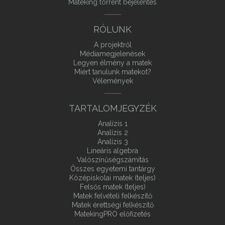
Mateking torrent bejelentés
RÓLUNK
A projektről
Médiamegjelenések
Legyen élmény a matek
Miért tanulunk matekot?
Vélemények
TARTALOMJEGYZÉK
Analízis 1
Analízis 2
Analízis 3
Lineáris algebra
Valószínűségszámítás
Összes egyetemi tantárgy
Középiskolai matek (teljes)
Felsős matek (teljes)
Matek felvételi felkészítő
Matek érettségi felkészítő
MatekingPRO előfizetés