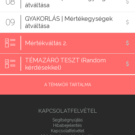
08
átváltása
GYAKORLÁS | Mértékegységek
09
átváltása
Mértékváltás 2.
TÉMAZÁRÓ TESZT (Random
kérdésekkel)
A TÉMAKÖR TARTALMA
KAPCSOLATFELVÉTEL
Segítségnyújtás
Hibabejelentés
Kapcsolatfelvétel