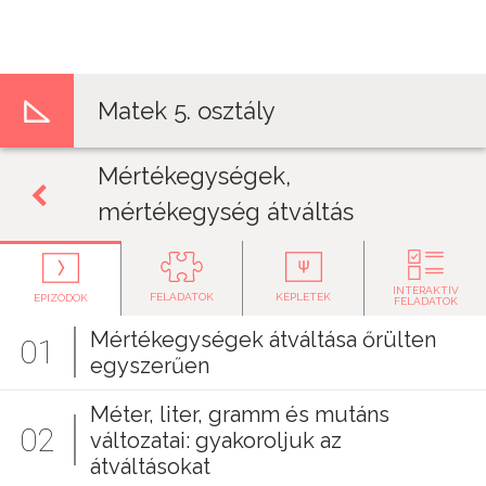
Jump to navigation
Matek 5. osztály
Mértékegységek,
mértékegység átváltás
INTERAKTÍV
FELADATOK
KÉPLETEK
EPIZÓDOK
FELADATOK
Mértékegységek átváltása őrülten
01
egyszerűen
Méter, liter, gramm és mutáns
02
változatai: gyakoroljuk az
átváltásokat