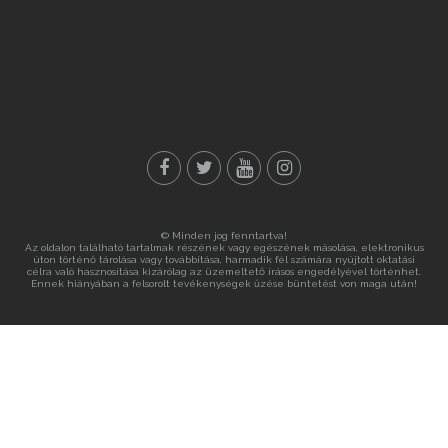
© Minden jog fenntartva!
Az oldalon található tartalmak részének vagy egészének másolása, elektronikus
úton történő tárolása vagy továbbítása, harmadik fél számára nyújtott oktatási
célra való hasznosítása kizárólag az üzemeltető írásos engedélyével történhet.
Ennek hiányában a felsorolt tevékenységek űzése büntetést von maga után!