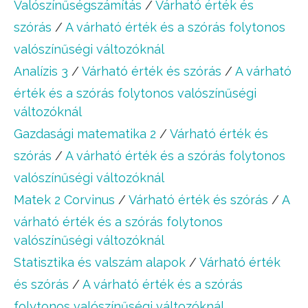
Valószínűségszámítás
/
Várható érték és
szórás
/
A várható érték és a szórás folytonos
valószínűségi változóknál
Analízis 3
/
Várható érték és szórás
/
A várható
érték és a szórás folytonos valószínűségi
változóknál
Gazdasági matematika 2
/
Várható érték és
szórás
/
A várható érték és a szórás folytonos
valószínűségi változóknál
Matek 2 Corvinus
/
Várható érték és szórás
/
A
várható érték és a szórás folytonos
valószínűségi változóknál
Statisztika és valszám alapok
/
Várható érték
és szórás
/
A várható érték és a szórás
folytonos valószínűségi változóknál